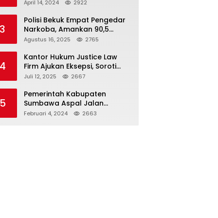
Seloto Bersama DR Zul,
April 14, 2024
2922
Ramaikan Trabas JAS #2 KSB
Polisi Bekuk Empat Pengedar
3
Narkoba, Amankan 90,5
Gram Sabu dari Dalam Mobil
Agustus 16, 2025
2765
Kantor Hukum Justice Law
4
Firm Ajukan Eksepsi, Soroti
Peran BNI dalam Kasus KUR
Juli 12, 2025
2667
Bawang Merah KCP Woha
Pemerintah Kabupaten
5
Sumbawa Aspal Jalan
Simpang Sebasang-Batu
Februari 4, 2024
2663
Tering-Lito