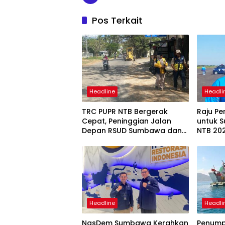
Pos Terkait
Headline
Headli
TRC PUPR NTB Bergerak
Raju P
Cepat, Peninggian Jalan
untuk 
Depan RSUD Sumbawa dan
NTB 202
Perbaikan Ruas Strategis
Masyar
Mulai Dikerjakan
Headline
Headli
NasDem Sumbawa Kerahkan
Penump