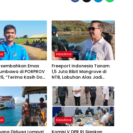
ne
Headline
ersembahkan Emas
Freeport Indonesia Tanam
Sumbawa di PORPROV
1,5 Juta Bibit Mangrove di
6, “Terima Kasih Doa
NTB, Labuhan Alas Jadi
akat Sumbawa
Bagian Program Restorasi
Nasional
ne
Headline
ang Diduga Lompat
Komisi V DPR RI Siapkan