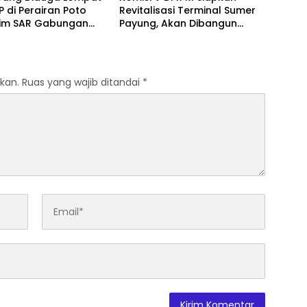
P di Perairan Poto
Revitalisasi Terminal Sumer
Tim SAR Gabungan
Payung, Akan Dibangun
 Pencarian Intensif
Modern seperti Terminal
Mandalika
kan.
Ruas yang wajib ditandai
*