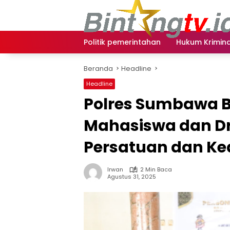
Langsung
ke
konten
Politik pemerintahan
Hukum Krimina
Beranda
Headline
Headline
Polres Sumbawa B
Mahasiswa dan Dri
Persatuan dan K
Irwan
2 Min Baca
Agustus 31, 2025