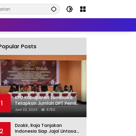
Popular Posts
KPU Kabupaten Sumbawa
1
Tetapkan Jumlah DPT Pemilu
2024 Sebanyak 367.987
Juni 22, 2023
6750
Pemilih
Dzakir, Raja Tanjakan
2
Indonesia Siap Jajal Lintasan