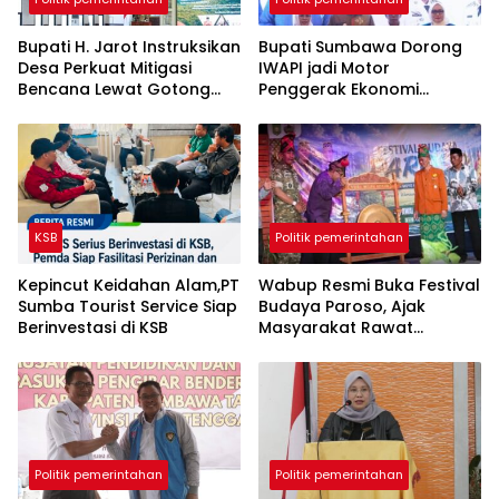
Bupati H. Jarot Instruksikan
Bupati Sumbawa Dorong
Desa Perkuat Mitigasi
IWAPI jadi Motor
Bencana Lewat Gotong
Penggerak Ekonomi
Royong
Perempuan dan UMKM
KSB
Politik pemerintahan
Kepincut Keidahan Alam,PT
Wabup Resmi Buka Festival
Sumba Tourist Service Siap
Budaya Paroso, Ajak
Berinvestasi di KSB
Masyarakat Rawat
Warisan Tau Samawa
Politik pemerintahan
Politik pemerintahan