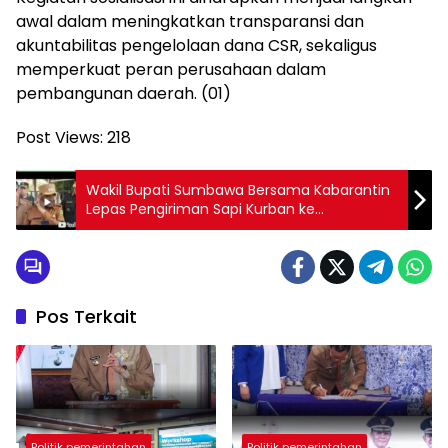
awal dalam meningkatkan transparansi dan
akuntabilitas pengelolaan dana CSR, sekaligus
memperkuat peran perusahaan dalam
pembangunan daerah. (01)
Post Views:
218
Wakil Bupati Sumbawa Bersama Kabarantin
Lepas Pengiriman Sapi Kurban ke
Jabodetabek
Pos Terkait
Politik pemerintahan
Politik pemerintahan