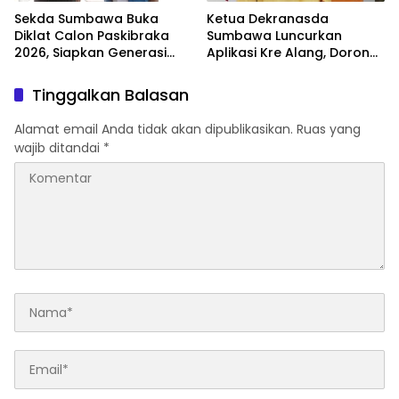
Sekda Sumbawa Buka
Ketua Dekranasda
Diklat Calon Paskibraka
Sumbawa Luncurkan
2026, Siapkan Generasi
Aplikasi Kre Alang, Dorong
Berkarakter Pancasila dan
Pelestarian Budaya Tau
Jiwa Kepemimpinan
Samawa Melalui
Tinggalkan Balasan
Digitalisasi
Alamat email Anda tidak akan dipublikasikan.
Ruas yang
wajib ditandai
*