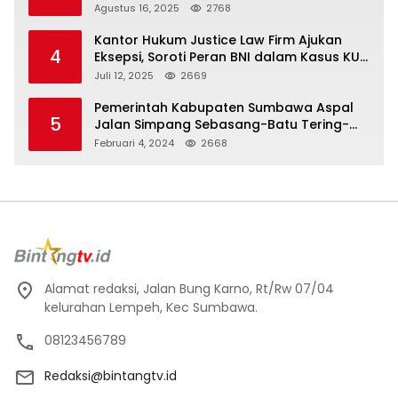
Mobil
Agustus 16, 2025
2768
Kantor Hukum Justice Law Firm Ajukan
4
Eksepsi, Soroti Peran BNI dalam Kasus KUR
Bawang Merah KCP Woha
Juli 12, 2025
2669
Pemerintah Kabupaten Sumbawa Aspal
5
Jalan Simpang Sebasang-Batu Tering-
Lito
Februari 4, 2024
2668
Alamat redaksi, Jalan Bung Karno, Rt/Rw 07/04
kelurahan Lempeh, Kec Sumbawa.
08123456789
Redaksi@bintangtv.id