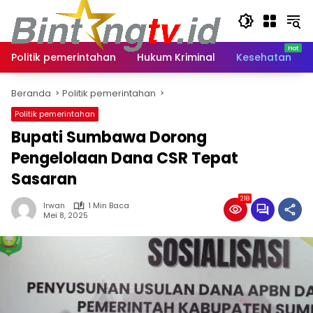
Langsung
ke
konten
Politik pemerintahan
Hukum Kriminal
Kesehatan
Beranda
Politik pemerintahan
Politik pemerintahan
Bupati Sumbawa Dorong
Pengelolaan Dana CSR Tepat
Sasaran
218
Irwan
1 Min Baca
Mei 8, 2025