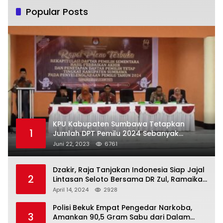
Popular Posts
KPU Kabupaten Sumbawa Tetapkan
1
Jumlah DPT Pemilu 2024 Sebanyak
367.987 Pemilih
Juni 22, 2023
6761
Dzakir, Raja Tanjakan Indonesia Siap Jajal
2
Lintasan Seloto Bersama DR Zul, Ramaikan
Trabas JAS #2 KSB
April 14, 2024
2928
Polisi Bekuk Empat Pengedar Narkoba,
3
Amankan 90,5 Gram Sabu dari Dalam