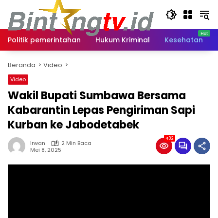
Langsung
ke
konten
Politik pemerintahan
Hukum Kriminal
Kesehatan
Beranda
Video
Video
Wakil Bupati Sumbawa Bersama
Kabarantin Lepas Pengiriman Sapi
Kurban ke Jabodetabek
432
Irwan
2 Min Baca
Mei 8, 2025