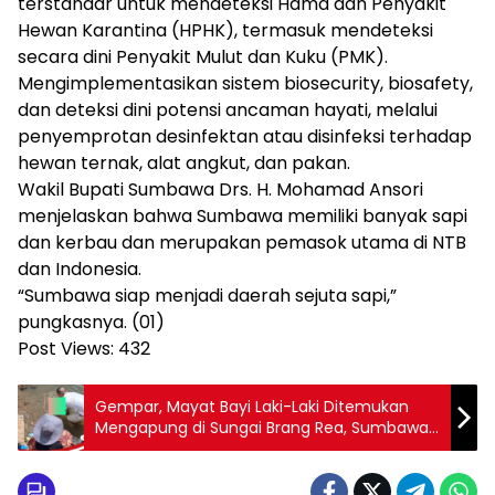
terstandar untuk mendeteksi Hama dan Penyakit
Hewan Karantina (HPHK), termasuk mendeteksi
secara dini Penyakit Mulut dan Kuku (PMK).
Mengimplementasikan sistem biosecurity, biosafety,
dan deteksi dini potensi ancaman hayati, melalui
penyemprotan desinfektan atau disinfeksi terhadap
hewan ternak, alat angkut, dan pakan.
Wakil Bupati Sumbawa Drs. H. Mohamad Ansori
menjelaskan bahwa Sumbawa memiliki banyak sapi
dan kerbau dan merupakan pemasok utama di NTB
dan Indonesia.
“Sumbawa siap menjadi daerah sejuta sapi,”
pungkasnya. (01)
Post Views:
432
Gempar, Mayat Bayi Laki-Laki Ditemukan
Mengapung di Sungai Brang Rea, Sumbawa
Barat