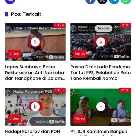
Pos Terkait
01:24
01:31
Video
Video
Lapas Sumbawa Besar
Pasca Diblokade Pendemo
Deklarasikan Anti Narkoba
Tuntut PPS, Pelabuhan Poto
dan Handphone di Dalam
Tano Kembali Normal
Lapas
01:35
03:21
Video
Video
Hadapi Porprov dan PON
PT. SJR Komitmen Bangun