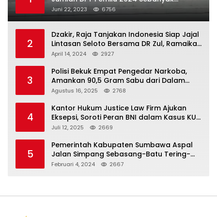
367.987 Pemilih
Juni 22, 2023
6756
Dzakir, Raja Tanjakan Indonesia Siap Jajal
2
Lintasan Seloto Bersama DR Zul, Ramaikan
Trabas JAS #2 KSB
April 14, 2024
2927
Polisi Bekuk Empat Pengedar Narkoba,
3
Amankan 90,5 Gram Sabu dari Dalam
Mobil
Agustus 16, 2025
2768
Kantor Hukum Justice Law Firm Ajukan
4
Eksepsi, Soroti Peran BNI dalam Kasus KUR
Bawang Merah KCP Woha
Juli 12, 2025
2669
Pemerintah Kabupaten Sumbawa Aspal
5
Jalan Simpang Sebasang-Batu Tering-
Lito
Februari 4, 2024
2667