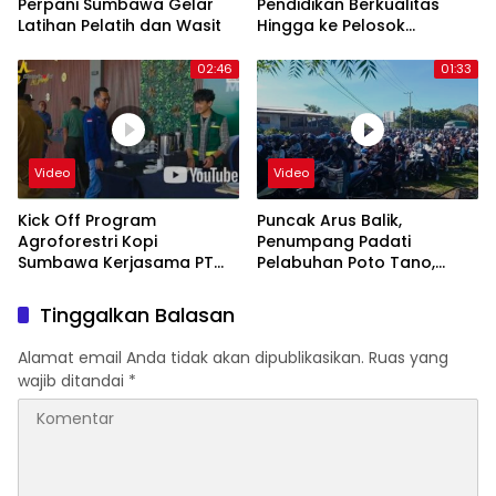
Perpani Sumbawa Gelar
Pendidikan Berkualitas
Latihan Pelatih dan Wasit
Hingga ke Pelosok
Sumbawa
02:46
01:33
Video
Video
Kick Off Program
Puncak Arus Balik,
Agroforestri Kopi
Penumpang Padati
Sumbawa Kerjasama PT
Pelabuhan Poto Tano,
SJR dan PT KPP
Sumbawa Barat, NTB
Tinggalkan Balasan
Alamat email Anda tidak akan dipublikasikan.
Ruas yang
wajib ditandai
*