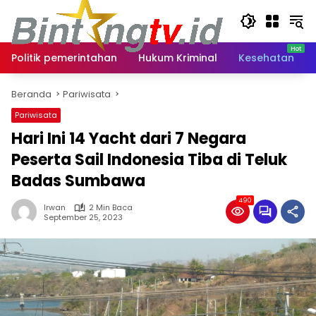
Langsung
ke
konten
Politik pemerintahan
Hukum Kriminal
Kesehatan
Beranda
Pariwisata
Pariwisata
Hari Ini 14 Yacht dari 7 Negara
Peserta Sail Indonesia Tiba di Teluk
Badas Sumbawa
490
Irwan
2 Min Baca
September 25, 2023