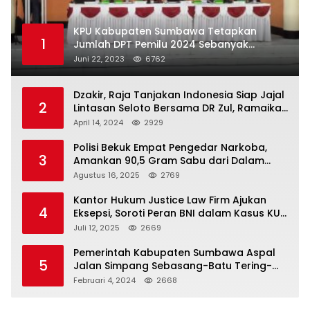
KPU Kabupaten Sumbawa Tetapkan
1
Jumlah DPT Pemilu 2024 Sebanyak
367.987 Pemilih
Juni 22, 2023
6762
Dzakir, Raja Tanjakan Indonesia Siap Jajal
2
Lintasan Seloto Bersama DR Zul, Ramaikan
Trabas JAS #2 KSB
April 14, 2024
2929
Polisi Bekuk Empat Pengedar Narkoba,
3
Amankan 90,5 Gram Sabu dari Dalam
Mobil
Agustus 16, 2025
2769
Kantor Hukum Justice Law Firm Ajukan
4
Eksepsi, Soroti Peran BNI dalam Kasus KUR
Bawang Merah KCP Woha
Juli 12, 2025
2669
Pemerintah Kabupaten Sumbawa Aspal
5
Jalan Simpang Sebasang-Batu Tering-
Lito
Februari 4, 2024
2668