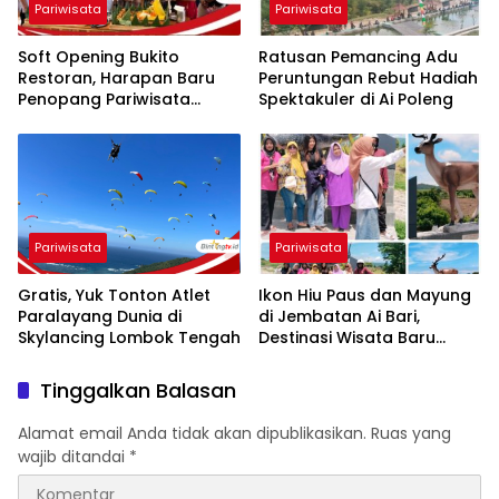
Pariwisata
Pariwisata
Soft Opening Bukito
Ratusan Pemancing Adu
Restoran, Harapan Baru
Peruntungan Rebut Hadiah
Penopang Pariwisata
Spektakuler di Ai Poleng
Kabupaten Sumbawa
Barat
Pariwisata
Pariwisata
Gratis, Yuk Tonton Atlet
Ikon Hiu Paus dan Mayung
Paralayang Dunia di
di Jembatan Ai Bari,
Skylancing Lombok Tengah
Destinasi Wisata Baru
Favorit Warga Sumbawa
Tinggalkan Balasan
Alamat email Anda tidak akan dipublikasikan.
Ruas yang
wajib ditandai
*