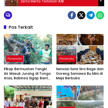
Serta Merta Terbitkan IMB
Pos Terkait
Pariwisata
Pariwisata
Pikap Bermuatan Tangki
Sensasi Sate Sira Bage dan
Air Masuk Jurang di Tongo
Goreng Samawa Bu Mini di
Atas, Babinsa Sigap Bantu
Meja Berbuka
Evakuasi