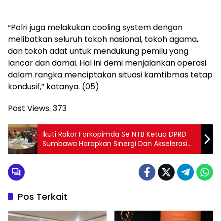
“Polri juga melakukan cooling system dengan
melibatkan seluruh tokoh nasional, tokoh agama,
dan tokoh adat untuk mendukung pemilu yang
lancar dan damai. Hal ini demi menjalankan operasi
dalam rangka menciptakan situasi kamtibmas tetap
kondusif,” katanya. (05)
Post Views:
373
Ikuti Rakor Forkopimda Se NTB Ketua DPRD
Sumbawa Harapkan Sinergi Dan Akselerasi
Pembangunan Daerah Meningkat
Pos Terkait