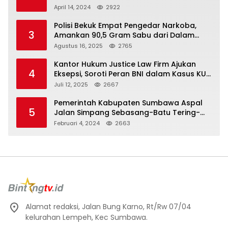
Trabas JAS #2 KSB
April 14, 2024
2922
Polisi Bekuk Empat Pengedar Narkoba,
3
Amankan 90,5 Gram Sabu dari Dalam
Mobil
Agustus 16, 2025
2765
Kantor Hukum Justice Law Firm Ajukan
4
Eksepsi, Soroti Peran BNI dalam Kasus KUR
Bawang Merah KCP Woha
Juli 12, 2025
2667
Pemerintah Kabupaten Sumbawa Aspal
5
Jalan Simpang Sebasang-Batu Tering-
Lito
Februari 4, 2024
2663
Alamat redaksi, Jalan Bung Karno, Rt/Rw 07/04
kelurahan Lempeh, Kec Sumbawa.