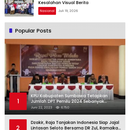
Kesalahan Visual Berita
Nasional
Juli 19, 2026
Popular Posts
KPU Kabupaten Sumbawa Tetapkan
1
Jumlah DPT Pemilu 2024 Sebanyak
367.987 Pemilih
Juni 22, 2023
6750
Dzakir, Raja Tanjakan Indonesia Siap Jajal
2
Lintasan Seloto Bersama DR Zul, Ramaikan