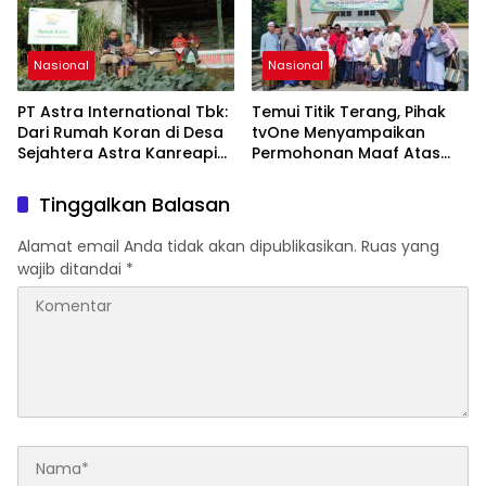
Nasional
Nasional
PT Astra International Tbk:
Temui Titik Terang, Pihak
Dari Rumah Koran di Desa
tvOne Menyampaikan
Sejahtera Astra Kanreapia
Permohonan Maaf Atas
Menjadi Sentra Sayuran di
Kesalahan Visual Berita
Sulawesi Selatan
Tinggalkan Balasan
Alamat email Anda tidak akan dipublikasikan.
Ruas yang
wajib ditandai
*