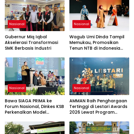
Nasional
Nasional
Gubernur Miq Iqbal
Wagub Umi Dinda Tampil
Akselerasi Transformasi
Memukau, Promosikan
SMK Berbasis Industri
Tenun NTB di Indonesia
Fasion Week 2026
Nasional
Nasional
Bawa SIAGA PRIMA ke
AMMAN Raih Penghargaan
Forum Nasional, Dinkes KSB
Tertinggi di Lestari Awards
Perkenalkan Model
2026 Lewat Program
Layanan Kesehatan
Pengelolaan Sampah
Proaktif
Sekolah