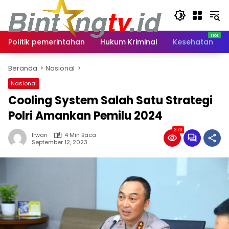
Langsung
ke
konten
Politik pemerintahan
Hukum Kriminal
Kesehatan
Beranda
Nasional
Nasional
Cooling System Salah Satu Strategi
Polri Amankan Pemilu 2024
373
Irwan
4 Min Baca
September 12, 2023