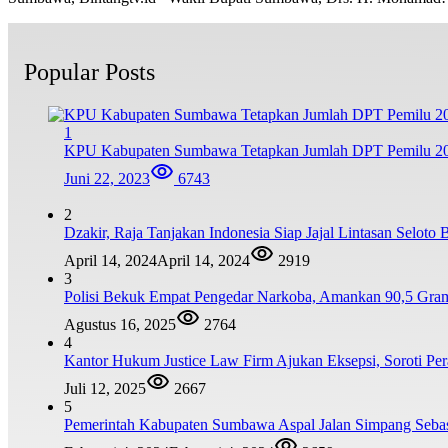
Popular Posts
1
KPU Kabupaten Sumbawa Tetapkan Jumlah DPT Pemilu 20
Juni 22, 2023
6743
2
Dzakir, Raja Tanjakan Indonesia Siap Jajal Lintasan Selo
April 14, 2024
April 14, 2024
2919
3
Polisi Bekuk Empat Pengedar Narkoba, Amankan 90,5 Gra
Agustus 16, 2025
2764
4
Kantor Hukum Justice Law Firm Ajukan Eksepsi, Soroti
Juli 12, 2025
2667
5
Pemerintah Kabupaten Sumbawa Aspal Jalan Simpang Sebas