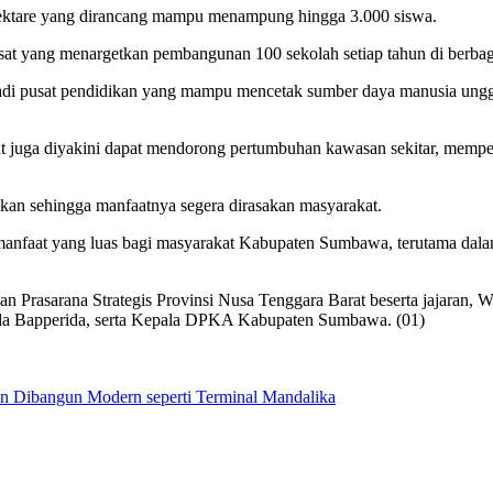
5 hektare yang dirancang mampu menampung hingga 3.000 siswa.
at yang menargetkan pembangunan 100 sekolah setiap tahun di berbaga
i pusat pendidikan yang mampu mencetak sumber daya manusia unggul
t juga diyakini dapat mendorong pertumbuhan kawasan sekitar, memp
ikan sehingga manfaatnya segera dirasakan masyarakat.
manfaat yang luas bagi masyarakat Kabupaten Sumbawa, terutama da
aan Prasarana Strategis Provinsi Nusa Tenggara Barat beserta jajaran
la Bapperida, serta Kepala DPKA Kabupaten Sumbawa. (01)
n Dibangun Modern seperti Terminal Mandalika