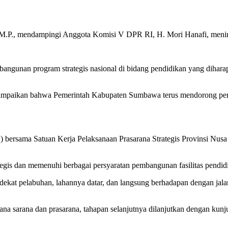
, M.P., mendampingi Anggota Komisi V DPR RI, H. Mori Hanafi, meni
mbangunan program strategis nasional di bidang pendidikan yang dihar
nyampaikan bahwa Pemerintah Kabupaten Sumbawa terus mendorong pen
ersama Satuan Kerja Pelaksanaan Prasarana Strategis Provinsi Nusa T
ategis dan memenuhi berbagai persyaratan pembangunan fasilitas pendidi
a, dekat pelabuhan, lahannya datar, dan langsung berhadapan dengan jal
laksana sarana dan prasarana, tahapan selanjutnya dilanjutkan denga