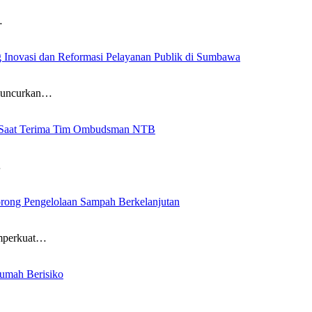
…
 Inovasi dan Reformasi Pelayanan Publik di Sumbawa
eluncurkan…
k Saat Terima Tim Ombudsman NTB
…
ong Pengelolaan Sampah Berkelanjutan
emperkuat…
umah Berisiko
d…