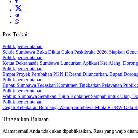
Pos Terkait
Politik pemerintahan
Sekda Sumbawa Buka Diklat Calon Paskibraka 2026, Siapkan Genera
Politik pemerintahan
Ketua Dekranasda Sumbawa Luncurkan Aplikasi Kre Alang, Dorong P
Politik pemerintahan
Empat Proyek Perubahan PKN II Resmi Diluncurkan, Bupati Dorong
Politik pemerintahan
Bupati Sumbawa Tegaskan Komitmen Tingkatkan Pelayanan Publi
Politik pemerintahan
Wabup Sumbawa Serahkan Tujuh Kontainer Sampah untuk Utan, Dor
Politik pemerintahan
Cegah Kebakaran Berulang, Wabup Sumbawa Minta RT/RW Data R
Tinggalkan Balasan
Alamat email Anda tidak akan dipublikasikan.
Ruas yang wajib ditan