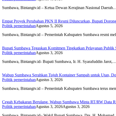
Sumbawa, Bintangtv.id – Ketua Dewan Kerajinan Nasional Daerah
Empat Proyek Perubahan PKN II Resmi Diluncurkan, Bupati Dorong
Politik pemerintahan
Agustus 5, 2026
Sumbawa, Bintangtv.id – Pemerintah Kabupaten Sumbawa resmi m
Bupati Sumbawa Tegaskan Komitmen Tingkatkan Pelayanan Publi
Politik pemerintahan
Agustus 3, 2026
Sumbawa, Bintangtv.id- Bupati Sumbawa, Ir. H. Syarafuddin Jarot,
Wabup Sumbawa Serahkan Tujuh Kontainer Sampah untuk Utan, Dor
Politik pemerintahan
Agustus 3, 2026
Sumbawa, Bintangtv.id – Pemerintah Kabupaten Sumbawa terus m
Cegah Kebakaran Berulang, Wabup Sumbawa Minta RT/RW Data R
Politik pemerintahan
Agustus 3, 2026
Agustus 3, 2026
Sumbawa, Bintangtv.id– Wakil Bupati Sumbawa, Drs. H. Mohama