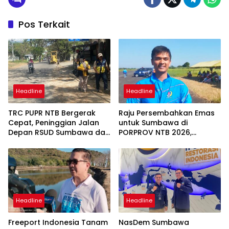
Pos Terkait
Headline
Headline
TRC PUPR NTB Bergerak
Raju Persembahkan Emas
Cepat, Peninggian Jalan
untuk Sumbawa di
Depan RSUD Sumbawa dan
PORPROV NTB 2026,
Perbaikan Ruas Strategis
“Terima Kasih Doa
Mulai Dikerjakan
Masyarakat Sumbawa
Headline
Headline
Freeport Indonesia Tanam
NasDem Sumbawa