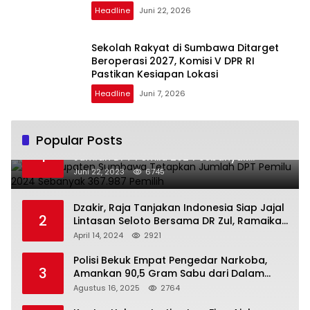
Headline
Juni 22, 2026
Sekolah Rakyat di Sumbawa Ditarget
Beroperasi 2027, Komisi V DPR RI
Pastikan Kesiapan Lokasi
Headline
Juni 7, 2026
Popular Posts
KPU Kabupaten Sumbawa Tetapkan
1
Jumlah DPT Pemilu 2024 Sebanyak
367.987 Pemilih
Juni 22, 2023
6745
Dzakir, Raja Tanjakan Indonesia Siap Jajal
2
Lintasan Seloto Bersama DR Zul, Ramaikan
Trabas JAS #2 KSB
April 14, 2024
2921
Polisi Bekuk Empat Pengedar Narkoba,
3
Amankan 90,5 Gram Sabu dari Dalam
Mobil
Agustus 16, 2025
2764