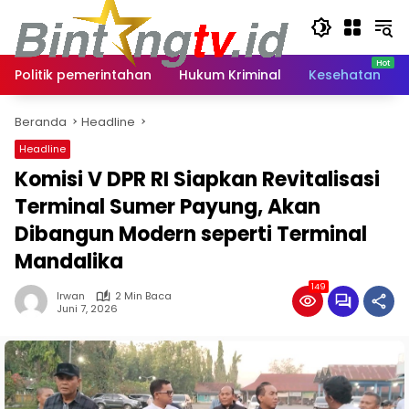
Langsung
ke
konten
Politik pemerintahan
Hukum Kriminal
Kesehatan
Beranda
Headline
Headline
Komisi V DPR RI Siapkan Revitalisasi
Terminal Sumer Payung, Akan
Dibangun Modern seperti Terminal
Mandalika
149
Irwan
2 Min Baca
Juni 7, 2026