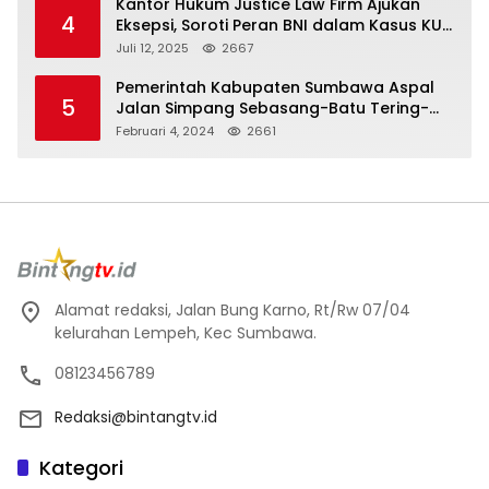
Kantor Hukum Justice Law Firm Ajukan
4
Eksepsi, Soroti Peran BNI dalam Kasus KUR
Bawang Merah KCP Woha
Juli 12, 2025
2667
Pemerintah Kabupaten Sumbawa Aspal
5
Jalan Simpang Sebasang-Batu Tering-
Lito
Februari 4, 2024
2661
Alamat redaksi, Jalan Bung Karno, Rt/Rw 07/04
kelurahan Lempeh, Kec Sumbawa.
08123456789
Redaksi@bintangtv.id
Kategori