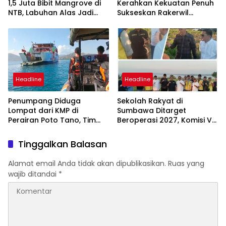
1,5 Juta Bibit Mangrove di
Kerahkan Kekuatan Penuh
NTB, Labuhan Alas Jadi
Sukseskan Rakerwil
Bagian Program Restorasi
NasDem NTB 2026
Nasional
Headline
Headline
Penumpang Diduga
Sekolah Rakyat di
Lompat dari KMP di
Sumbawa Ditarget
Perairan Poto Tano, Tim
Beroperasi 2027, Komisi V
SAR Gabungan Lakukan
DPR RI Pastikan Kesiapan
Pencarian Intensif
Lokasi
Tinggalkan Balasan
Alamat email Anda tidak akan dipublikasikan.
Ruas yang
wajib ditandai
*