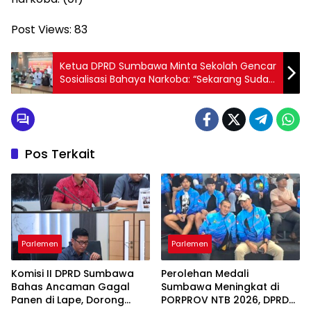
Post Views:
83
Ketua DPRD Sumbawa Minta Sekolah Gencar
Sosialisasi Bahaya Narkoba: “Sekarang Sudah
Masuk Kalangan Anak-anak
Pos Terkait
Parlemen
Parlemen
Komisi II DPRD Sumbawa
Perolehan Medali
Bahas Ancaman Gagal
Sumbawa Meningkat di
Panen di Lape, Dorong
PORPROV NTB 2026, DPRD