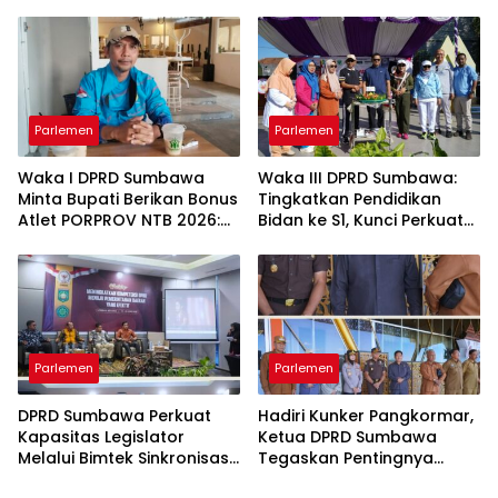
Solusi Terpadu untuk
Soroti Ketatnya Persaingan
Selamatkan Petani
Antar Daerah
Parlemen
Parlemen
Waka I DPRD Sumbawa
Waka III DPRD Sumbawa:
Minta Bupati Berikan Bonus
Tingkatkan Pendidikan
Atlet PORPROV NTB 2026:
Bidan ke S1, Kunci Perkuat
Prestasi Mereka Harus
Layanan Kesehatan
Dihargai
Masyarakat
Parlemen
Parlemen
DPRD Sumbawa Perkuat
Hadiri Kunker Pangkormar,
Kapasitas Legislator
Ketua DPRD Sumbawa
Melalui Bimtek Sinkronisasi
Tegaskan Pentingnya
RPJMD dan Penguatan
Sinergi TNI dan Pemerintah