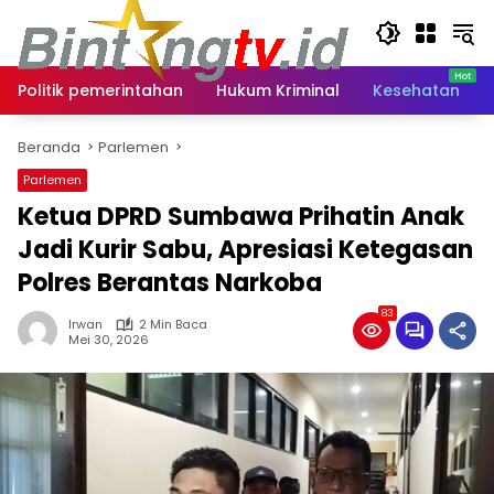
Langsung
ke
konten
Politik pemerintahan
Hukum Kriminal
Kesehatan
Beranda
Parlemen
Parlemen
Ketua DPRD Sumbawa Prihatin Anak
Jadi Kurir Sabu, Apresiasi Ketegasan
Polres Berantas Narkoba
83
Irwan
2 Min Baca
Mei 30, 2026