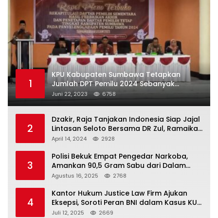
KPU Kabupaten Sumbawa Tetapkan
1
Jumlah DPT Pemilu 2024 Sebanyak
367.987 Pemilih
Juni 22, 2023
6758
Dzakir, Raja Tanjakan Indonesia Siap Jajal
2
Lintasan Seloto Bersama DR Zul, Ramaikan
Trabas JAS #2 KSB
April 14, 2024
2928
Polisi Bekuk Empat Pengedar Narkoba,
3
Amankan 90,5 Gram Sabu dari Dalam
Mobil
Agustus 16, 2025
2768
Kantor Hukum Justice Law Firm Ajukan
4
Eksepsi, Soroti Peran BNI dalam Kasus KUR
Bawang Merah KCP Woha
Juli 12, 2025
2669