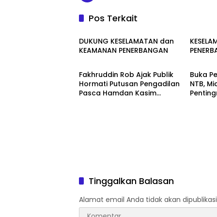
Pos Terkait
Umum
Umum
DUKUNG KESELAMATAN dan
KESELA
KEAMANAN PENERBANGAN
PENERB
Umum
Umum
Fakhruddin Rob Ajak Publik
Buka Pe
Hormati Putusan Pengadilan
NTB, Mi
Pasca Hamdan Kasim
Penting
Divonis Bebas
dan In
Tinggalkan Balasan
Alamat email Anda tidak akan dipublikasi