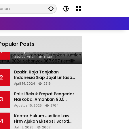
Popular Posts
KPU Kabupaten Sumbawa
1
Tetapkan Jumlah DPT Pemilu
2024 Sebanyak 367.987
Juni 22, 2023
6743
Pemilih
Dzakir, Raja Tanjakan
2
Indonesia Siap Jajal Lintasan
Seloto Bersama DR Zul,
April 14, 2024
2919
Ramaikan Trabas JAS #2 KSB
Polisi Bekuk Empat Pengedar
3
Narkoba, Amankan 90,5
Gram Sabu dari Dalam Mobil
Agustus 16, 2025
2764
Kantor Hukum Justice Law
4
Firm Ajukan Eksepsi, Soroti
Peran BNI dalam Kasus KUR
Juli 12, 2025
2667