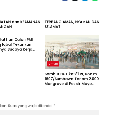
Umum
MATAN dan KEAMANAN
TERBANG AMAN, NYAMAN DAN
ANGAN
SELAMAT
latihan Calon PMI
q Iqbal Tekankan
nya Budaya Kerja
vestasi Masa Depan
Umum
Sambut HUT ke-81 RI, Kodim
1607/Sumbawa Tanam 2.000
Mangrove di Pesisir Moyo
Utara
kan.
Ruas yang wajib ditandai
*