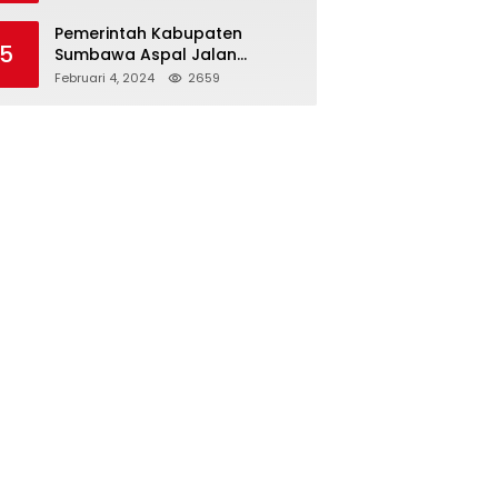
Bawang Merah KCP Woha
Pemerintah Kabupaten
5
Sumbawa Aspal Jalan
Simpang Sebasang-Batu
Februari 4, 2024
2659
Tering-Lito