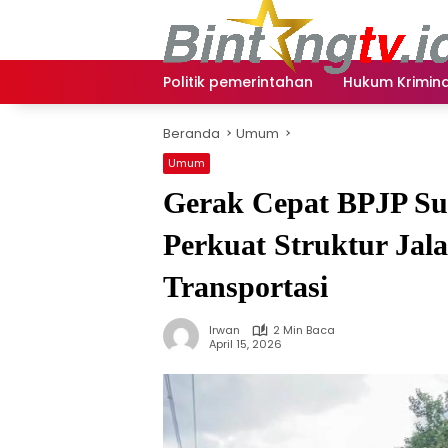
Langsung
ke
konten
Politik pemerintahan
Hukum Krimina
Beranda
Umum
Umum
Gerak Cepat BPJP Su
Perkuat Struktur Jal
Transportasi
Irwan
2 Min Baca
April 15, 2026