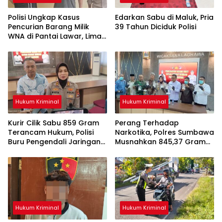
Polisi Ungkap Kasus
Edarkan Sabu di Maluk, Pria
Pencurian Barang Milik
39 Tahun Diciduk Polisi
WNA di Pantai Lawar, Lima
Anak Diamankan
Hukum Kriminal
Hukum Kriminal
Kurir Cilik Sabu 859 Gram
Perang Terhadap
Terancam Hukum, Polisi
Narkotika, Polres Sumbawa
Buru Pengendali Jaringan
Musnahkan 845,37 Gram
dari Dompu
Sabu Milik Anak Dibawah
Umur Asal Dompu
Hukum Kriminal
Hukum Kriminal