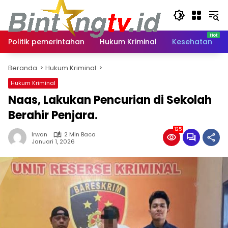
Langsung
ke
konten
Politik pemerintahan
Hukum Kriminal
Kesehatan
Beranda
Hukum Kriminal
Hukum Kriminal
Naas, Lakukan Pencurian di Sekolah
Berahir Penjara.
125
Irwan
2 Min Baca
Januari 1, 2026