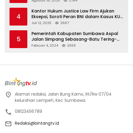
Agustus 16, 2025
2764
Kantor Hukum Justice Law Firm Ajukan
4
Eksepsi, Soroti Peran BNI dalam Kasus KUR
Bawang Merah KCP Woha
Juli 12, 2025
2667
Pemerintah Kabupaten Sumbawa Aspal
5
Jalan Simpang Sebasang-Batu Tering-
Lito
Februari 4, 2024
2659
Alamat redaksi, Jalan Bung Karno, Rt/Rw 07/04
kelurahan Lempeh, Kec Sumbawa.
08123456789
Redaksi@bintangtv.id