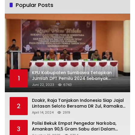
Popular Posts
KPU Kabupaten Sumbawa Tetapkan
1
Jumlah DPT Pemilu 2024 Sebanyak
367.987 Pemilih
Juni 22, 2023
6743
Dzakir, Raja Tanjakan Indonesia Siap Jajal
2
Lintasan Seloto Bersama DR Zul, Ramaikan
Trabas JAS #2 KSB
April 14, 2024
2919
Polisi Bekuk Empat Pengedar Narkoba,
3
Amankan 90,5 Gram Sabu dari Dalam
Mobil