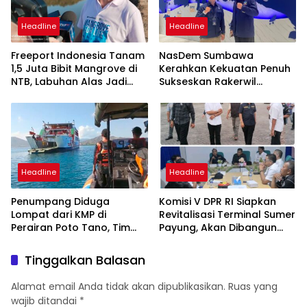
Headline
Headline
Freeport Indonesia Tanam
NasDem Sumbawa
1,5 Juta Bibit Mangrove di
Kerahkan Kekuatan Penuh
NTB, Labuhan Alas Jadi
Sukseskan Rakerwil
Bagian Program Restorasi
NasDem NTB 2026
Nasional
Headline
Headline
Penumpang Diduga
Komisi V DPR RI Siapkan
Lompat dari KMP di
Revitalisasi Terminal Sumer
Perairan Poto Tano, Tim
Payung, Akan Dibangun
SAR Gabungan Lakukan
Modern seperti Terminal
Pencarian Intensif
Mandalika
Tinggalkan Balasan
Alamat email Anda tidak akan dipublikasikan.
Ruas yang
wajib ditandai
*