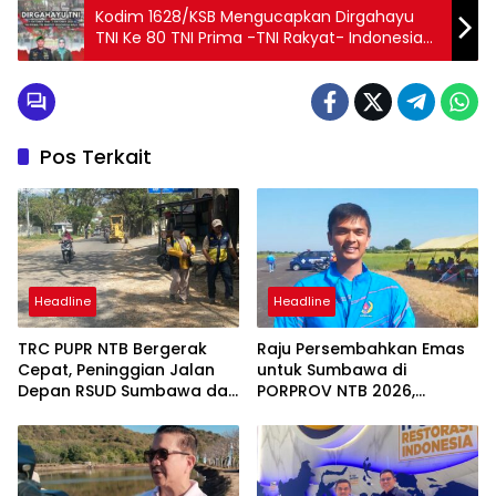
Kodim 1628/KSB Mengucapkan Dirgahayu
TNI Ke 80 TNI Prima -TNI Rakyat- Indonesia
Maju
Pos Terkait
Headline
Headline
TRC PUPR NTB Bergerak
Raju Persembahkan Emas
Cepat, Peninggian Jalan
untuk Sumbawa di
Depan RSUD Sumbawa dan
PORPROV NTB 2026,
Perbaikan Ruas Strategis
“Terima Kasih Doa
Mulai Dikerjakan
Masyarakat Sumbawa