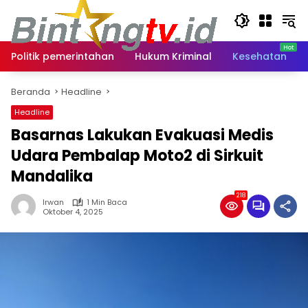
Langsung
ke
konten
Politik pemerintahan
Hukum Kriminal
Kesehatan
Beranda
Headline
Headline
Basarnas Lakukan Evakuasi Medis
Udara Pembalap Moto2 di Sirkuit
Mandalika
218
Irwan
1 Min Baca
Oktober 4, 2025