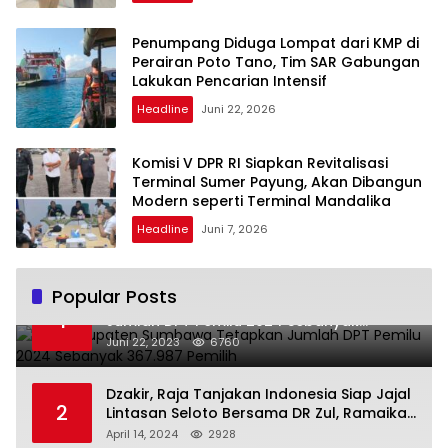
Penumpang Diduga Lompat dari KMP di
Perairan Poto Tano, Tim SAR Gabungan
Lakukan Pencarian Intensif
Headline
Juni 22, 2026
Komisi V DPR RI Siapkan Revitalisasi
Terminal Sumer Payung, Akan Dibangun
Modern seperti Terminal Mandalika
Headline
Juni 7, 2026
Popular Posts
KPU Kabupaten Sumbawa Tetapkan
1
Jumlah DPT Pemilu 2024 Sebanyak
367.987 Pemilih
Juni 22, 2023
6760
Dzakir, Raja Tanjakan Indonesia Siap Jajal
2
Lintasan Seloto Bersama DR Zul, Ramaikan
Trabas JAS #2 KSB
April 14, 2024
2928