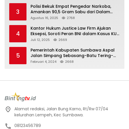
Polisi Bekuk Empat Pengedar Narkoba,
3
Amankan 90,5 Gram Sabu dari Dalam
Mobil
Agustus 16, 2025
2768
Kantor Hukum Justice Law Firm Ajukan
4
Eksepsi, Soroti Peran BNI dalam Kasus KUR
Bawang Merah KCP Woha
Juli 12, 2025
2669
Pemerintah Kabupaten Sumbawa Aspal
5
Jalan Simpang Sebasang-Batu Tering-
Lito
Februari 4, 2024
2668
Alamat redaksi, Jalan Bung Karno, Rt/Rw 07/04
kelurahan Lempeh, Kec Sumbawa.
08123456789