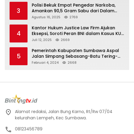
Polisi Bekuk Empat Pengedar Narkoba,
3
Amankan 90,5 Gram Sabu dari Dalam
Mobil
Agustus 16, 2025
2769
Kantor Hukum Justice Law Firm Ajukan
4
Eksepsi, Soroti Peran BNI dalam Kasus KUR
Bawang Merah KCP Woha
Juli 12, 2025
2669
Pemerintah Kabupaten Sumbawa Aspal
5
Jalan Simpang Sebasang-Batu Tering-
Lito
Februari 4, 2024
2668
Alamat redaksi, Jalan Bung Karno, Rt/Rw 07/04
kelurahan Lempeh, Kec Sumbawa.
08123456789