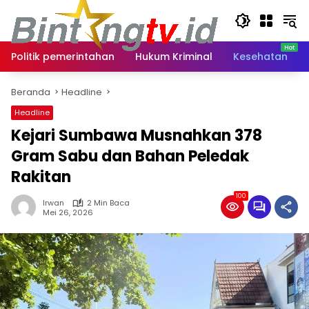
Langsung
ke
konten
Politik pemerintahan
Hukum Kriminal
Kesehatan
Beranda
Headline
Headline
Kejari Sumbawa Musnahkan 378
Gram Sabu dan Bahan Peledak
Rakitan
100
Irwan
2 Min Baca
Mei 26, 2026