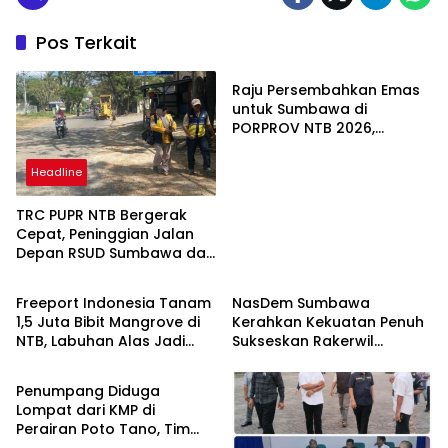
Pos Terkait
Headline
Raju Persembahkan Emas
untuk Sumbawa di
PORPROV NTB 2026,
“Terima Kasih Doa
Masyarakat Sumbawa
Headline
TRC PUPR NTB Bergerak
Cepat, Peninggian Jalan
Depan RSUD Sumbawa dan
Headline
Headline
Perbaikan Ruas Strategis
Mulai Dikerjakan
Freeport Indonesia Tanam
NasDem Sumbawa
1,5 Juta Bibit Mangrove di
Kerahkan Kekuatan Penuh
NTB, Labuhan Alas Jadi
Sukseskan Rakerwil
Headline
Bagian Program Restorasi
NasDem NTB 2026
Nasional
Penumpang Diduga
Lompat dari KMP di
Perairan Poto Tano, Tim