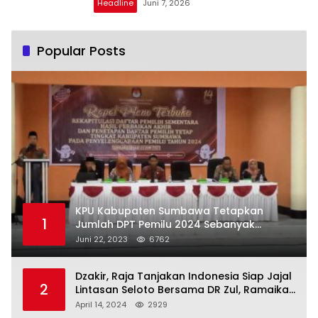
Headline
Juni 7, 2026
Popular Posts
KPU Kabupaten Sumbawa Tetapkan
1
Jumlah DPT Pemilu 2024 Sebanyak
367.987 Pemilih
Juni 22, 2023
6762
Dzakir, Raja Tanjakan Indonesia Siap Jajal
2
Lintasan Seloto Bersama DR Zul, Ramaikan
Trabas JAS #2 KSB
April 14, 2024
2929