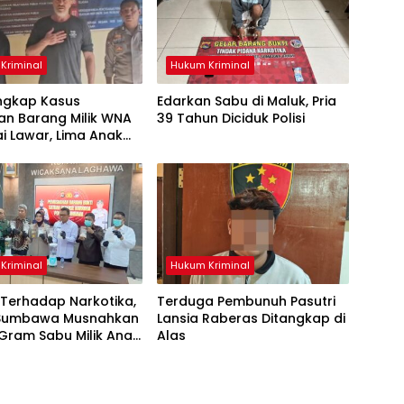
Kriminal
Hukum Kriminal
Ungkap Kasus
Edarkan Sabu di Maluk, Pria
an Barang Milik WNA
39 Tahun Diciduk Polisi
ai Lawar, Lima Anak
kan
Kriminal
Hukum Kriminal
 Terhadap Narkotika,
Terduga Pembunuh Pasutri
 Sumbawa Musnahkan
Lansia Raberas Ditangkap di
Gram Sabu Milik Anak
Alas
h Umur Asal Dompu