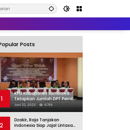
Popular Posts
KPU Kabupaten Sumbawa
1
Tetapkan Jumlah DPT Pemilu
2024 Sebanyak 367.987
Juni 22, 2023
6759
Pemilih
Dzakir, Raja Tanjakan
2
Indonesia Siap Jajal Lintasan