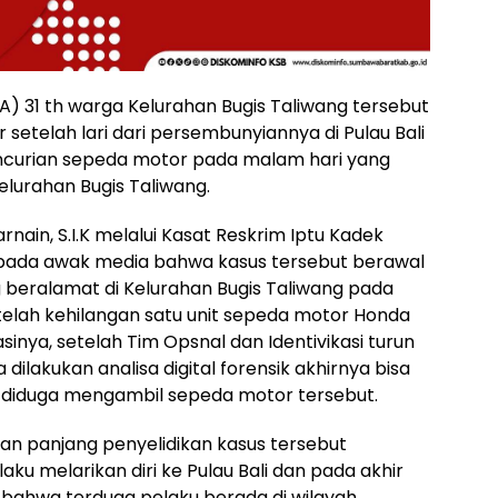
A) 31 th warga Kelurahan Bugis Taliwang tersebut
setelah lari dari persembunyiannya di Pulau Bali
ncurian sepeda motor pada malam hari yang
Kelurahan Bugis Taliwang.
ain, S.I.K melalui Kasat Reskrim Iptu Kadek
ada awak media bahwa kasus tersebut berawal
g beralamat di Kelurahan Bugis Taliwang pada
lah kehilangan satu unit sepeda motor Honda
asinya, setelah Tim Opsnal dan Identivikasi turun
ilakukan analisa digital forensik akhirnya bisa
ng diduga mengambil sepeda motor tersebut.
nan panjang penyelidikan kasus tersebut
elaku melarikan diri ke Pulau Bali dan pada akhir
i bahwa terduga pelaku berada di wilayah