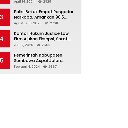
Seloto Bersama DR Zul,
April 14, 2024
2928
Ramaikan Trabas JAS #2 KSB
Polisi Bekuk Empat Pengedar
3
Narkoba, Amankan 90,5
Gram Sabu dari Dalam Mobil
Agustus 16, 2025
2768
Kantor Hukum Justice Law
4
Firm Ajukan Eksepsi, Soroti
Peran BNI dalam Kasus KUR
Juli 12, 2025
2669
Bawang Merah KCP Woha
Pemerintah Kabupaten
5
Sumbawa Aspal Jalan
Simpang Sebasang-Batu
Februari 4, 2024
2667
Tering-Lito