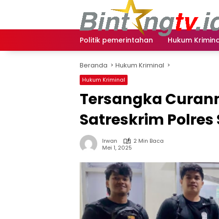
Langsung
ke
konten
Politik pemerintahan
Hukum Krimina
Beranda
Hukum Kriminal
Hukum Kriminal
Tersangka Curan
Satreskrim Polre
Irwan
2 Min Baca
Mei 1, 2025