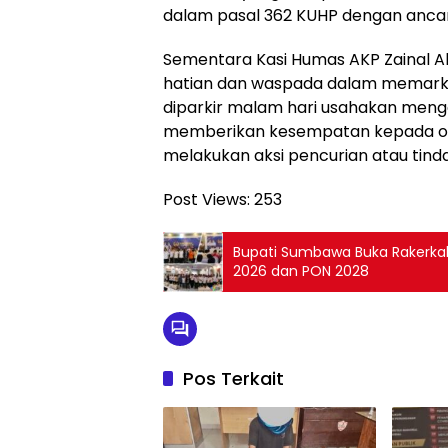
dalam pasal 362 KUHP dengan ancama
Sementara Kasi Humas AKP Zainal Ab
hatian dan waspada dalam memarki
diparkir malam hari usahakan meng
memberikan kesempatan kepada or
melakukan aksi pencurian atau tinda
Post Views:
253
Bupati Sumbawa Buka Rakerkab
2026 dan PON 2028
Pos Terkait