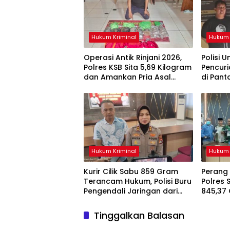
Hukum Kriminal
Hukum 
Operasi Antik Rinjani 2026,
Polisi 
Polres KSB Sita 5,69 Kilogram
Pencuri
dan Amankan Pria Asal
di Pant
Mataram
Diaman
Hukum Kriminal
Hukum 
Kurir Cilik Sabu 859 Gram
Perang
Terancam Hukum, Polisi Buru
Polres
Pengendali Jaringan dari
845,37 
Dompu
Dibawa
Tinggalkan Balasan