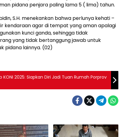
n pidana penjara paling lama 5 ( lima) tahun.
idin, S.H. menekankan bahwa perlunya kehati –
r kendaraan agar di tempat yang aman apalagi
gunakan kunci ganda, sehingga tidak
ang yang tidak bertanggung jawab untuk
k pidana lainnya. (02)
 KONI 2025: Siapkan Diri Jadi Tuan Rumah Porprov