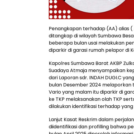
Penangkapan terhadap (AA) alias ( 
ditangkap di wilayah Sumbawa Besar 
beberapa bulan usai melakukan pe
diparkir di garasi rumah pelapor di 
Kapolres Sumbawa Barat AKBP Zulkarn
Suadaya Atmaja menyampaikan kep
dari Laporan sdr. INDAH DUGI.C yan
bulan Desember 2024 melaporkan te
Vario yang malam itu diparkir di gar
ke TKP melaksanakan olah TKP serta d
dilakukan identifikasi terhadap ya
Lanjut Kasat Reskrim dalam perjala
diidentifikasi dan profilling bahwa p
bulan April 2025 diperoleh informas