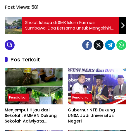
Post Views:
581
Sholat Istisqa di SMK Islam Farmasi
Sumbawa: Doa Bersama untuk Mengakhiri
Musim Kemarau
Pos Terkait
Pendidikan
Pendidikan
Menjemput Hijau dari
Gubernur NTB Dukung
Sekolah: AMMAN Dukung
UNSA Jadi Universitas
Sekolah Adiwiyata
Negeri
Nasional di Sumbawa