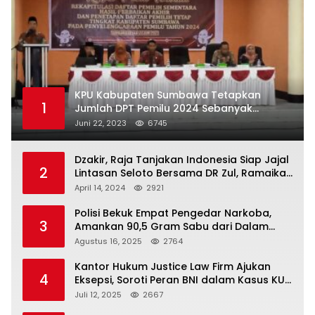
KPU Kabupaten Sumbawa Tetapkan
1
Jumlah DPT Pemilu 2024 Sebanyak
367.987 Pemilih
Juni 22, 2023
6745
Dzakir, Raja Tanjakan Indonesia Siap Jajal
2
Lintasan Seloto Bersama DR Zul, Ramaikan
Trabas JAS #2 KSB
April 14, 2024
2921
Polisi Bekuk Empat Pengedar Narkoba,
3
Amankan 90,5 Gram Sabu dari Dalam
Mobil
Agustus 16, 2025
2764
Kantor Hukum Justice Law Firm Ajukan
4
Eksepsi, Soroti Peran BNI dalam Kasus KUR
Bawang Merah KCP Woha
Juli 12, 2025
2667