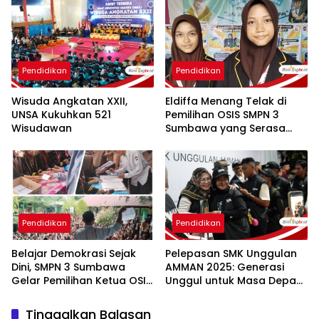
Barat
Pendidikan
Pendidikan
Wisuda Angkatan XXII,
Eldiffa Menang Telak di
UNSA Kukuhkan 521
Pemilihan OSIS SMPN 3
Wisudawan
Sumbawa yang Serasa
Pilkada
Pendidikan
Pendidikan
Belajar Demokrasi Sejak
Pelepasan SMK Unggulan
Dini, SMPN 3 Sumbawa
AMMAN 2025: Generasi
Gelar Pemilihan Ketua OSIS
Unggul untuk Masa Depan
Layaknya Pilkada
Sumbawa Barat dan
Sumbawa
Tinggalkan Balasan