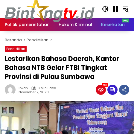
Langsung
ke
konten
Politik pemerintahan
Hukum Kriminal
Kesehatan
Beranda
Pendidikan
Pendidikan
Lestarikan Bahasa Daerah, Kantor
Bahasa NTB Gelar FTBI Tingkat
Provinsi di Pulau Sumbawa
581
Irwan
3 Min Baca
November 2, 2023