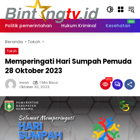
Langsung
ke
konten
Politik pemerintahan
Hukum Kriminal
Kesehatan
Beranda
Tokoh
Tokoh
Memperingati Hari Sumpah Pemuda
28 Oktober 2023
855
Irwan
1 Min Baca
Oktober 30, 2023