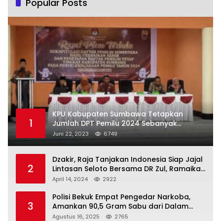
Popular Posts
KPU Kabupaten Sumbawa Tetapkan
1
Jumlah DPT Pemilu 2024 Sebanyak
367.987 Pemilih
Juni 22, 2023
6749
Dzakir, Raja Tanjakan Indonesia Siap Jajal
2
Lintasan Seloto Bersama DR Zul, Ramaikan
Trabas JAS #2 KSB
April 14, 2024
2922
Polisi Bekuk Empat Pengedar Narkoba,
3
Amankan 90,5 Gram Sabu dari Dalam
Mobil
Agustus 16, 2025
2765