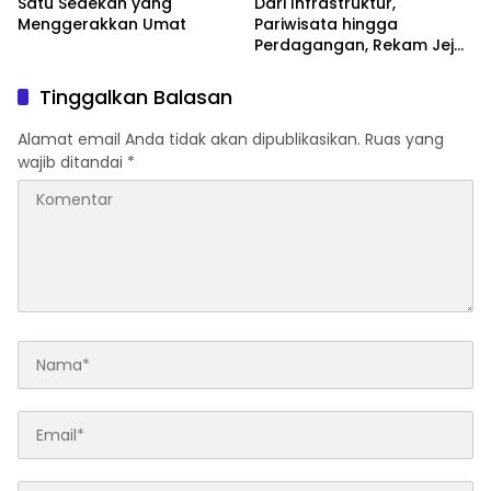
Satu Sedekah yang
Dari Infrastruktur,
Menggerakkan Umat
Pariwisata hingga
Perdagangan, Rekam Jejak
Jamaluddin Mencuatkan
Namanya di Bursa Sekda
Tinggalkan Balasan
NTB
Alamat email Anda tidak akan dipublikasikan.
Ruas yang
wajib ditandai
*