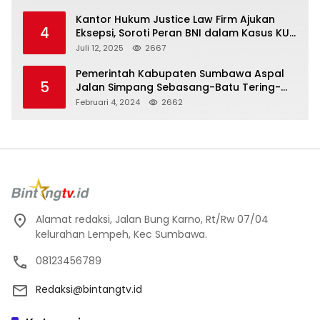
Kantor Hukum Justice Law Firm Ajukan
4
Eksepsi, Soroti Peran BNI dalam Kasus KUR
Bawang Merah KCP Woha
Juli 12, 2025
2667
Pemerintah Kabupaten Sumbawa Aspal
5
Jalan Simpang Sebasang-Batu Tering-
Lito
Februari 4, 2024
2662
Alamat redaksi, Jalan Bung Karno, Rt/Rw 07/04
kelurahan Lempeh, Kec Sumbawa.
08123456789
Redaksi@bintangtv.id