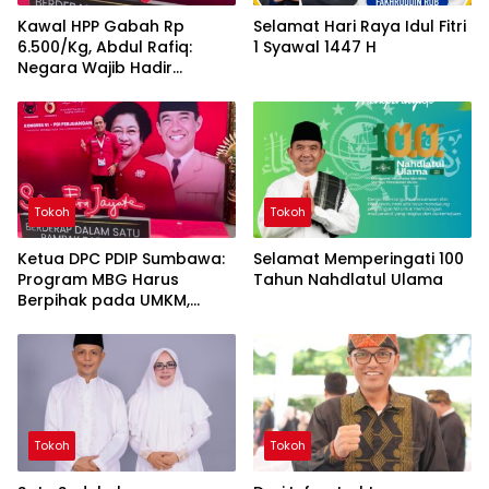
Kawal HPP Gabah Rp
Selamat Hari Raya Idul Fitri
6.500/Kg, Abdul Rafiq:
1 Syawal 1447 H
Negara Wajib Hadir
Lindungi Petani Sumbawa
dari Spekulan
Tokoh
Tokoh
Ketua DPC PDIP Sumbawa:
Selamat Memperingati 100
Program MBG Harus
Tahun Nahdlatul Ulama
Berpihak pada UMKM,
Jangan Dikuasai Kelompok
Tertentu
Tokoh
Tokoh