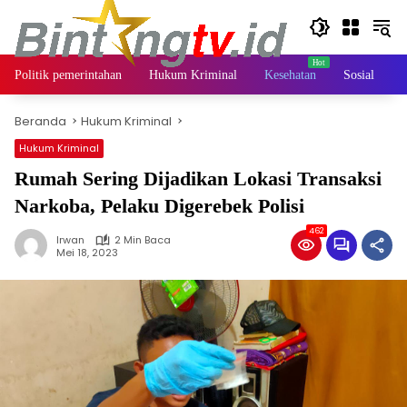
Langsung
ke
konten
Politik pemerintahan
Hukum Kriminal
Kesehatan
Sosial
Beranda
Hukum Kriminal
Hukum Kriminal
Rumah Sering Dijadikan Lokasi Transaksi
Narkoba, Pelaku Digerebek Polisi
462
Irwan
2 Min Baca
Mei 18, 2023