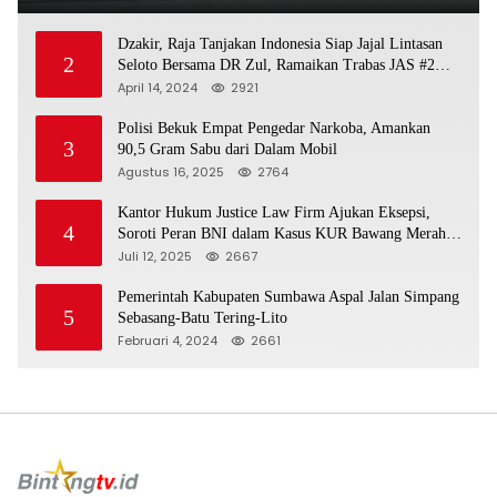
Dzakir, Raja Tanjakan Indonesia Siap Jajal Lintasan
2
Seloto Bersama DR Zul, Ramaikan Trabas JAS #2
KSB
April 14, 2024
2921
Polisi Bekuk Empat Pengedar Narkoba, Amankan
3
90,5 Gram Sabu dari Dalam Mobil
Agustus 16, 2025
2764
Kantor Hukum Justice Law Firm Ajukan Eksepsi,
4
Soroti Peran BNI dalam Kasus KUR Bawang Merah
KCP Woha
Juli 12, 2025
2667
Pemerintah Kabupaten Sumbawa Aspal Jalan Simpang
5
Sebasang-Batu Tering-Lito
Februari 4, 2024
2661