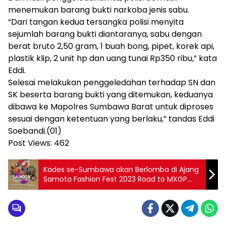
menemukan barang bukti narkoba jenis sabu.
“Dari tangan kedua tersangka polisi menyita
sejumlah barang bukti diantaranya, sabu dengan
berat bruto 2,50 gram, 1 buah bong, pipet, korek api,
plastik klip, 2 unit hp dan uang tunai Rp350 ribu,” kata
Eddi.
Selesai melakukan penggeledahan terhadap SN dan
SK beserta barang bukti yang ditemukan, keduanya
dibawa ke Mapolres Sumbawa Barat untuk diproses
sesuai dengan ketentuan yang berlaku,” tandas Eddi
Soebandi.(01)
Post Views:
462
Kades se-Sumbawa akan Berlomba di Ajang
Samota Fashion Fest 2023 Road to MXGP
Indonesia