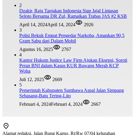
2
Dzakir, Raja Tanjakan Indonesia Siap Jajal Lintasan
Seloto Bersama DR Zul, Ramaikan Trabas JAS #2 KSB
April 14, 2024
April 14, 2024
2926
3
Polisi Bekuk Empat Pengedar Narkoba, Amankan 90,5
Gram Sabu dari Dalam Mobil
Agustus 16, 2025
2767
4
Kantor Hukum Justice Law Firm Ajukan Eksepsi, Soroti
Peran BNI dalam Kasus KUR Bawang Merah KCP
Woha
Juli 12, 2025
2669
5
Pemerintah Kabupaten Sumbawa Aspal Jalan Simpang
Sebasang-Batu Tering-Lito
Februari 4, 2024
Februari 4, 2024
2667
Alamat redaksi, Jalan Bung Karno, Rt/Rw 07/04 kelurahan