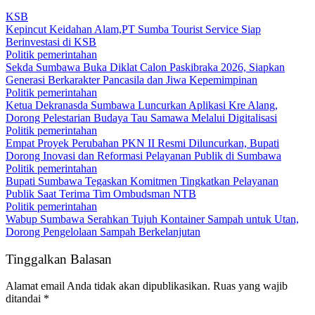
KSB
Kepincut Keidahan Alam,PT Sumba Tourist Service Siap
Berinvestasi di KSB
Politik pemerintahan
Sekda Sumbawa Buka Diklat Calon Paskibraka 2026, Siapkan
Generasi Berkarakter Pancasila dan Jiwa Kepemimpinan
Politik pemerintahan
Ketua Dekranasda Sumbawa Luncurkan Aplikasi Kre Alang,
Dorong Pelestarian Budaya Tau Samawa Melalui Digitalisasi
Politik pemerintahan
Empat Proyek Perubahan PKN II Resmi Diluncurkan, Bupati
Dorong Inovasi dan Reformasi Pelayanan Publik di Sumbawa
Politik pemerintahan
Bupati Sumbawa Tegaskan Komitmen Tingkatkan Pelayanan
Publik Saat Terima Tim Ombudsman NTB
Politik pemerintahan
Wabup Sumbawa Serahkan Tujuh Kontainer Sampah untuk Utan,
Dorong Pengelolaan Sampah Berkelanjutan
Tinggalkan Balasan
Alamat email Anda tidak akan dipublikasikan.
Ruas yang wajib
ditandai
*