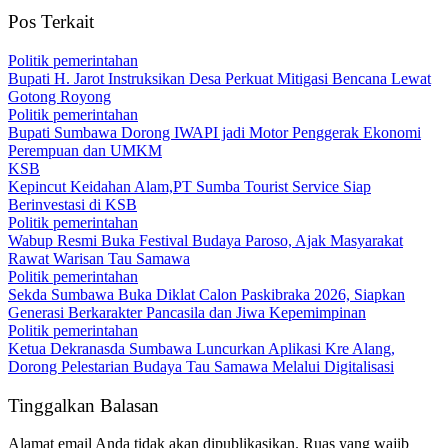
Pos Terkait
Politik pemerintahan
Bupati H. Jarot Instruksikan Desa Perkuat Mitigasi Bencana Lewat
Gotong Royong
Politik pemerintahan
Bupati Sumbawa Dorong IWAPI jadi Motor Penggerak Ekonomi
Perempuan dan UMKM
KSB
Kepincut Keidahan Alam,PT Sumba Tourist Service Siap
Berinvestasi di KSB
Politik pemerintahan
Wabup Resmi Buka Festival Budaya Paroso, Ajak Masyarakat
Rawat Warisan Tau Samawa
Politik pemerintahan
Sekda Sumbawa Buka Diklat Calon Paskibraka 2026, Siapkan
Generasi Berkarakter Pancasila dan Jiwa Kepemimpinan
Politik pemerintahan
Ketua Dekranasda Sumbawa Luncurkan Aplikasi Kre Alang,
Dorong Pelestarian Budaya Tau Samawa Melalui Digitalisasi
Tinggalkan Balasan
Alamat email Anda tidak akan dipublikasikan.
Ruas yang wajib