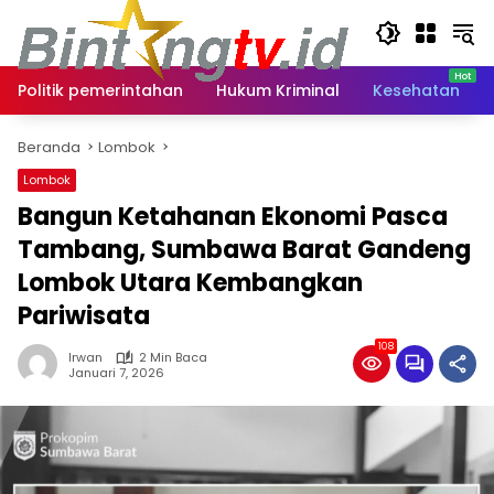
Langsung
ke
konten
Politik pemerintahan
Hukum Kriminal
Kesehatan
Beranda
Lombok
Lombok
Bangun Ketahanan Ekonomi Pasca
Tambang, Sumbawa Barat Gandeng
Lombok Utara Kembangkan
Pariwisata
108
Irwan
2 Min Baca
Januari 7, 2026