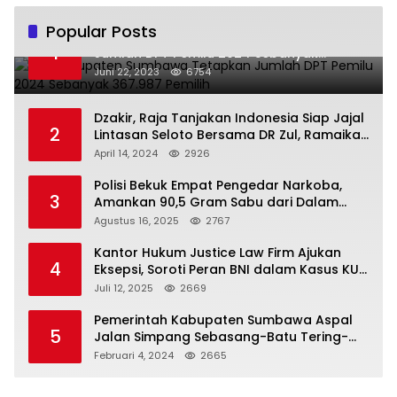
Popular Posts
KPU Kabupaten Sumbawa Tetapkan
1
Jumlah DPT Pemilu 2024 Sebanyak
367.987 Pemilih
Juni 22, 2023
6754
Dzakir, Raja Tanjakan Indonesia Siap Jajal
2
Lintasan Seloto Bersama DR Zul, Ramaikan
Trabas JAS #2 KSB
April 14, 2024
2926
Polisi Bekuk Empat Pengedar Narkoba,
3
Amankan 90,5 Gram Sabu dari Dalam
Mobil
Agustus 16, 2025
2767
Kantor Hukum Justice Law Firm Ajukan
4
Eksepsi, Soroti Peran BNI dalam Kasus KUR
Bawang Merah KCP Woha
Juli 12, 2025
2669
Pemerintah Kabupaten Sumbawa Aspal
5
Jalan Simpang Sebasang-Batu Tering-
Lito
Februari 4, 2024
2665