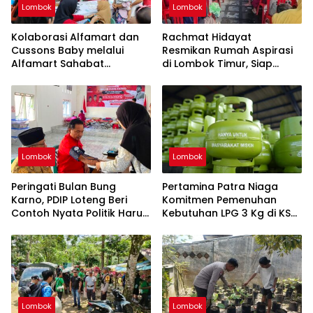
Lombok
Lombok
Kolaborasi Alfamart dan
Rachmat Hidayat
Cussons Baby melalui
Resmikan Rumah Aspirasi
Alfamart Sahabat
di Lombok Timur, Siap
Posyandu, Sasar 2.800 Ibu
Teriam Keluhan dan
dan Anak
Harapan Rakyat
Lombok
Lombok
Peringati Bulan Bung
Pertamina Patra Niaga
Karno, PDIP Loteng Beri
Komitmen Pemenuhan
Contoh Nyata Politik Harus
Kebutuhan LPG 3 Kg di KSB
Hadir untuk Kemanusiaan
dan Bima
Lombok
Lombok