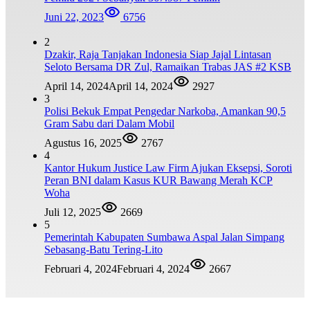
Juni 22, 2023
6756
2
Dzakir, Raja Tanjakan Indonesia Siap Jajal Lintasan
Seloto Bersama DR Zul, Ramaikan Trabas JAS #2 KSB
April 14, 2024
April 14, 2024
2927
3
Polisi Bekuk Empat Pengedar Narkoba, Amankan 90,5
Gram Sabu dari Dalam Mobil
Agustus 16, 2025
2767
4
Kantor Hukum Justice Law Firm Ajukan Eksepsi, Soroti
Peran BNI dalam Kasus KUR Bawang Merah KCP
Woha
Juli 12, 2025
2669
5
Pemerintah Kabupaten Sumbawa Aspal Jalan Simpang
Sebasang-Batu Tering-Lito
Februari 4, 2024
Februari 4, 2024
2667