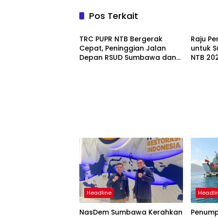
Pos Terkait
Headline
Headli
TRC PUPR NTB Bergerak
Raju P
Cepat, Peninggian Jalan
untuk 
Depan RSUD Sumbawa dan
NTB 202
Perbaikan Ruas Strategis
Masyar
Mulai Dikerjakan
Headline
Headli
NasDem Sumbawa Kerahkan
Penump