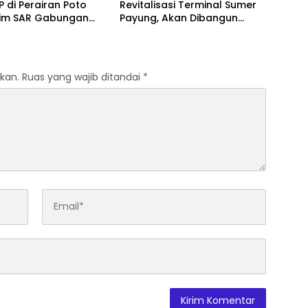
P di Perairan Poto
Revitalisasi Terminal Sumer
Tim SAR Gabungan
Payung, Akan Dibangun
 Pencarian Intensif
Modern seperti Terminal
Mandalika
kan.
Ruas yang wajib ditandai
*