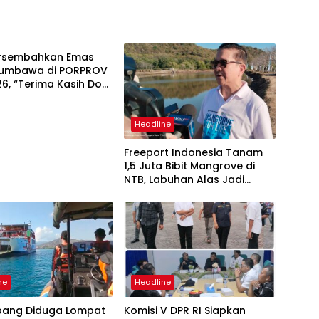
ne
ersembahkan Emas
Sumbawa di PORPROV
6, “Terima Kasih Doa
akat Sumbawa
Headline
Freeport Indonesia Tanam
1,5 Juta Bibit Mangrove di
NTB, Labuhan Alas Jadi
Bagian Program Restorasi
Nasional
ne
Headline
ang Diduga Lompat
Komisi V DPR RI Siapkan