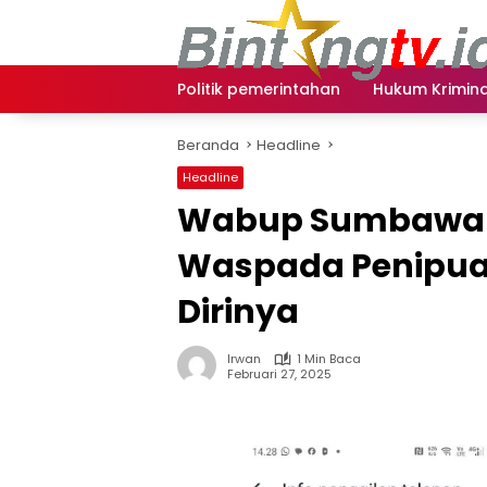
Langsung
ke
konten
Politik pemerintahan
Hukum Krimina
Beranda
Headline
Headline
Wabup Sumbawa I
Waspada Penipu
Dirinya
Irwan
1 Min Baca
Februari 27, 2025