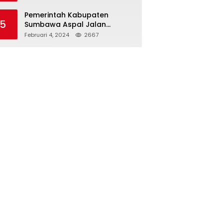
Bawang Merah KCP Woha
Pemerintah Kabupaten
5
Sumbawa Aspal Jalan
Simpang Sebasang-Batu
Februari 4, 2024
2667
Tering-Lito