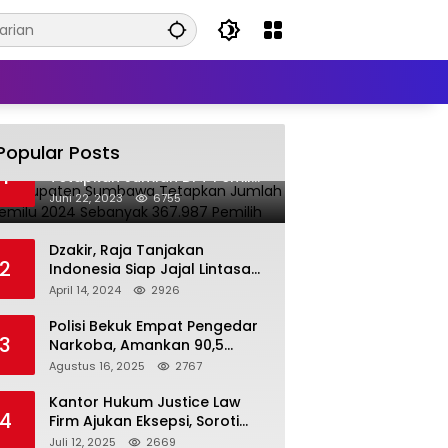
Popular Posts
KPU Kabupaten Sumbawa
1
Tetapkan Jumlah DPT Pemilu
2024 Sebanyak 367.987
Juni 22, 2023
6755
Pemilih
Dzakir, Raja Tanjakan
2
Indonesia Siap Jajal Lintasan
Seloto Bersama DR Zul,
April 14, 2024
2926
Ramaikan Trabas JAS #2 KSB
Polisi Bekuk Empat Pengedar
3
Narkoba, Amankan 90,5
Gram Sabu dari Dalam Mobil
Agustus 16, 2025
2767
Kantor Hukum Justice Law
4
Firm Ajukan Eksepsi, Soroti
Peran BNI dalam Kasus KUR
Juli 12, 2025
2669