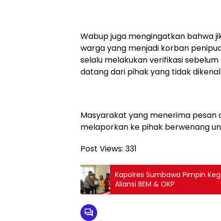
Wabup juga mengingatkan bahwa jik
warga yang menjadi korban penipu
selalu melakukan verifikasi sebel
datang dari pihak yang tidak dikenal
Masyarakat yang menerima pesan a
melaporkan ke pihak berwenang untu
Post Views:
331
Kapolres Sumbawa Pimpin Kegia
Aliansi BEM & OKP