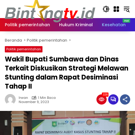
Langsung
ke
konten
Politik pemerintahan
Hukum Kriminal
Kesehatan
Beranda
Politik pemerintahan
Politik pemerintahan
Wakil Bupati Sumbawa dan Dinas
Terkait Diskusikan Strategi Melawan
Stunting dalam Rapat Desiminasi
Tahap II
328
Irwan
1 Min Baca
November 9, 2023