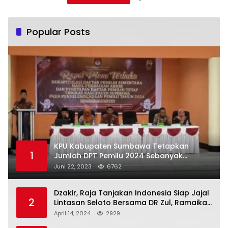
Popular Posts
KPU Kabupaten Sumbawa Tetapkan
1
Jumlah DPT Pemilu 2024 Sebanyak
367.987 Pemilih
Juni 22, 2023
6762
Dzakir, Raja Tanjakan Indonesia Siap Jajal
2
Lintasan Seloto Bersama DR Zul, Ramaikan
Trabas JAS #2 KSB
April 14, 2024
2929