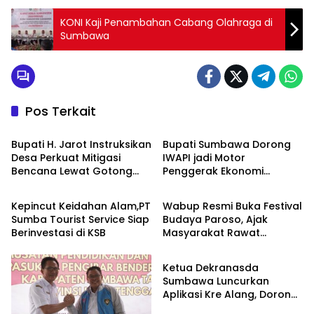
KONI Kaji Penambahan Cabang Olahraga di
Sumbawa
Pos Terkait
Politik pemerintahan
Politik pemerintahan
Bupati H. Jarot Instruksikan
Bupati Sumbawa Dorong
Desa Perkuat Mitigasi
IWAPI jadi Motor
Bencana Lewat Gotong
Penggerak Ekonomi
KSB
Politik pemerintahan
Royong
Perempuan dan UMKM
Kepincut Keidahan Alam,PT
Wabup Resmi Buka Festival
Sumba Tourist Service Siap
Budaya Paroso, Ajak
Berinvestasi di KSB
Masyarakat Rawat
Politik pemerintahan
Warisan Tau Samawa
Ketua Dekranasda
Sumbawa Luncurkan
Aplikasi Kre Alang, Dorong
Pelestarian Budaya Tau