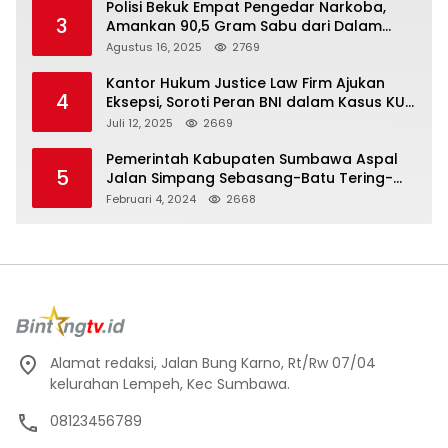
Polisi Bekuk Empat Pengedar Narkoba,
3
Amankan 90,5 Gram Sabu dari Dalam
Mobil
Agustus 16, 2025
2769
Kantor Hukum Justice Law Firm Ajukan
4
Eksepsi, Soroti Peran BNI dalam Kasus KUR
Bawang Merah KCP Woha
Juli 12, 2025
2669
Pemerintah Kabupaten Sumbawa Aspal
5
Jalan Simpang Sebasang-Batu Tering-
Lito
Februari 4, 2024
2668
Alamat redaksi, Jalan Bung Karno, Rt/Rw 07/04
kelurahan Lempeh, Kec Sumbawa.
08123456789