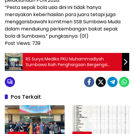
pelaksanaan PON 2028.
“Pesta sepak bola usia dini ini tidak hanya
merayakan keberhasilan para juara tetapi juga
menggarisbawahi komitmen SSB Sumbawa Muda
dalam mendukung perkembangan bakat sepak
bola di Sumbawa,” pungkasnya. (01)
Post Views:
739
RS Surya Medika PKU Muhammadiyah
Sumbawa Raih Penghargaan Bergengsi
dalam Customer Award PLN UIW NTB
Pos Terkait