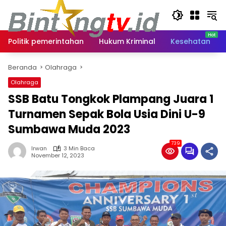
Langsung
ke
konten
Politik pemerintahan
Hukum Kriminal
Kesehatan
Beranda
Olahraga
Olahraga
SSB Batu Tongkok Plampang Juara 1
Turnamen Sepak Bola Usia Dini U-9
Sumbawa Muda 2023
739
Irwan
3 Min Baca
November 12, 2023