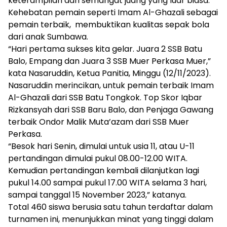
keterampilan dan semangat juang yang luar biasa.
Kehebatan pemain seperti Imam Al-Ghazali sebagai
pemain terbaik, membuktikan kualitas sepak bola
dari anak Sumbawa.
“Hari pertama sukses kita gelar. Juara 2 SSB Batu
Balo, Empang dan Juara 3 SSB Muer Perkasa Muer,”
kata Nasaruddin, Ketua Panitia, Minggu (12/11/2023).
Nasaruddin merincikan, untuk pemain terbaik Imam
Al-Ghazali dari SSB Batu Tongkok. Top Skor Iqbar
Rizkansyah dari SSB Baru Balo, dan Penjaga Gawang
terbaik Ondor Malik Muta’azam dari SSB Muer
Perkasa.
“Besok hari Senin, dimulai untuk usia 11, atau U-11
pertandingan dimulai pukul 08.00-12.00 WITA.
Kemudian pertandingan kembali dilanjutkan lagi
pukul 14.00 sampai pukul 17.00 WITA selama 3 hari,
sampai tanggal 15 November 2023,” katanya.
Total 460 siswa berusia satu tahun terdaftar dalam
turnamen ini, menunjukkan minat yang tinggi dalam