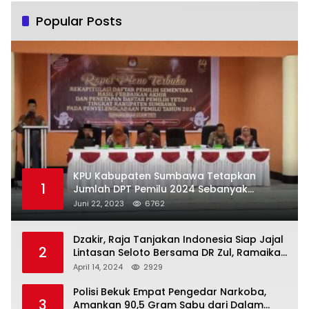
Popular Posts
KPU Kabupaten Sumbawa Tetapkan
1
Jumlah DPT Pemilu 2024 Sebanyak
367.987 Pemilih
Juni 22, 2023
6762
Dzakir, Raja Tanjakan Indonesia Siap Jajal
2
Lintasan Seloto Bersama DR Zul, Ramaikan
Trabas JAS #2 KSB
April 14, 2024
2929
Polisi Bekuk Empat Pengedar Narkoba,
3
Amankan 90,5 Gram Sabu dari Dalam