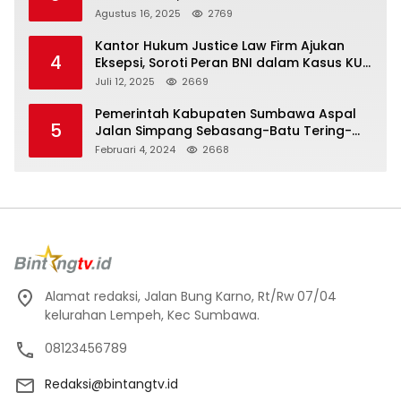
Mobil
Agustus 16, 2025
2769
Kantor Hukum Justice Law Firm Ajukan
4
Eksepsi, Soroti Peran BNI dalam Kasus KUR
Bawang Merah KCP Woha
Juli 12, 2025
2669
Pemerintah Kabupaten Sumbawa Aspal
5
Jalan Simpang Sebasang-Batu Tering-
Lito
Februari 4, 2024
2668
Alamat redaksi, Jalan Bung Karno, Rt/Rw 07/04
kelurahan Lempeh, Kec Sumbawa.
08123456789
Redaksi@bintangtv.id