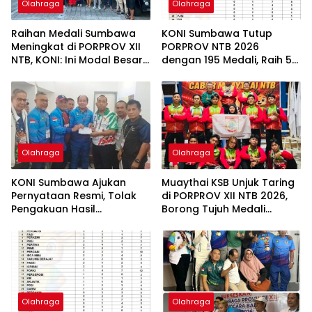
Olahraga
Olahraga
Raihan Medali Sumbawa
KONI Sumbawa Tutup
Meningkat di PORPROV XII
PORPROV NTB 2026
NTB, KONI: Ini Modal Besar
dengan 195 Medali, Raih 54
Pembinaan Olahraga ke
Emas
Depan
Olahraga
Olahraga
KONI Sumbawa Ajukan
Muaythai KSB Unjuk Taring
Pernyataan Resmi, Tolak
di PORPROV XII NTB 2026,
Pengakuan Hasil
Borong Tujuh Medali
Taekwondo PORPROV NTB
dan Satu Emas
2026
Olahraga
Olahraga