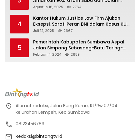
3
Amankan 90,5 Gram Sabu dari Dalam
Mobil
Agustus 16, 2025
2764
Kantor Hukum Justice Law Firm Ajukan
4
Eksepsi, Soroti Peran BNI dalam Kasus KUR
Bawang Merah KCP Woha
Juli 12, 2025
2667
Pemerintah Kabupaten Sumbawa Aspal
5
Jalan Simpang Sebasang-Batu Tering-
Lito
Februari 4, 2024
2659
Alamat redaksi, Jalan Bung Karno, Rt/Rw 07/04
kelurahan Lempeh, Kec Sumbawa.
08123456789
Redaksi@bintangtv.id