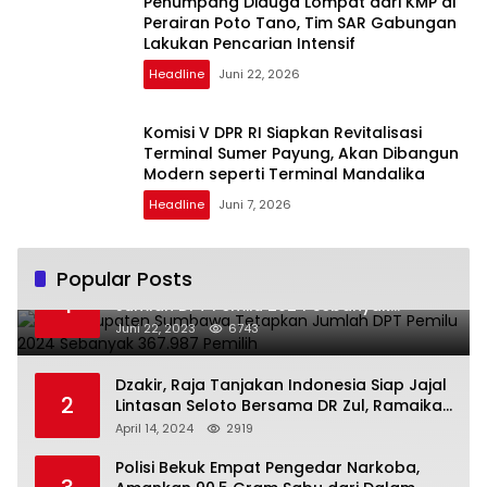
Penumpang Diduga Lompat dari KMP di
Perairan Poto Tano, Tim SAR Gabungan
Lakukan Pencarian Intensif
Headline
Juni 22, 2026
Komisi V DPR RI Siapkan Revitalisasi
Terminal Sumer Payung, Akan Dibangun
Modern seperti Terminal Mandalika
Headline
Juni 7, 2026
Popular Posts
KPU Kabupaten Sumbawa Tetapkan
1
Jumlah DPT Pemilu 2024 Sebanyak
367.987 Pemilih
Juni 22, 2023
6743
Dzakir, Raja Tanjakan Indonesia Siap Jajal
2
Lintasan Seloto Bersama DR Zul, Ramaikan
Trabas JAS #2 KSB
April 14, 2024
2919
Polisi Bekuk Empat Pengedar Narkoba,