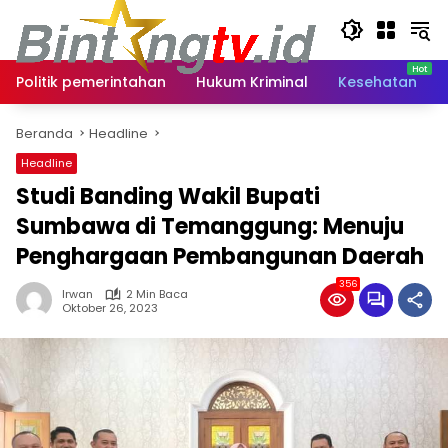
Langsung
ke
konten
Politik pemerintahan
Hukum Kriminal
Kesehatan
Beranda
Headline
Headline
Studi Banding Wakil Bupati
Sumbawa di Temanggung: Menuju
Penghargaan Pembangunan Daerah
356
Irwan
2 Min Baca
Oktober 26, 2023