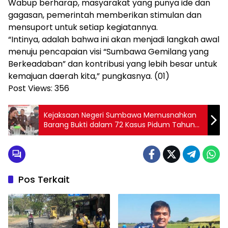
Wabup berharap, masyarakat yang punya ide dan
gagasan, pemerintah memberikan stimulan dan
mensuport untuk setiap kegiatannya.
“Intinya, adalah bahwa ini akan menjadi langkah awal
menuju pencapaian visi “Sumbawa Gemilang yang
Berkeadaban” dan kontribusi yang lebih besar untuk
kemajuan daerah kita,” pungkasnya. (01)
Post Views:
356
Kejaksaan Negeri Sumbawa Memusnahkan
Barang Bukti dalam 72 Kasus Pidum Tahun
2023
Pos Terkait