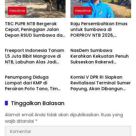
Headline
Headline
TRC PUPR NTB Bergerak
Raju Persembahkan Emas
Cepat, Peninggian Jalan
untuk Sumbawa di
Depan RSUD Sumbawa dan
PORPROV NTB 2026,
Headline
Headline
Perbaikan Ruas Strategis
“Terima Kasih Doa
Mulai Dikerjakan
Masyarakat Sumbawa
Freeport Indonesia Tanam
NasDem Sumbawa
1,5 Juta Bibit Mangrove di
Kerahkan Kekuatan Penuh
NTB, Labuhan Alas Jadi
Sukseskan Rakerwil
Headline
Headline
Bagian Program Restorasi
NasDem NTB 2026
Nasional
Penumpang Diduga
Komisi V DPR RI Siapkan
Lompat dari KMP di
Revitalisasi Terminal Sumer
Perairan Poto Tano, Tim
Payung, Akan Dibangun
SAR Gabungan Lakukan
Modern seperti Terminal
Pencarian Intensif
Mandalika
Tinggalkan Balasan
Alamat email Anda tidak akan dipublikasikan.
Ruas yang
wajib ditandai
*