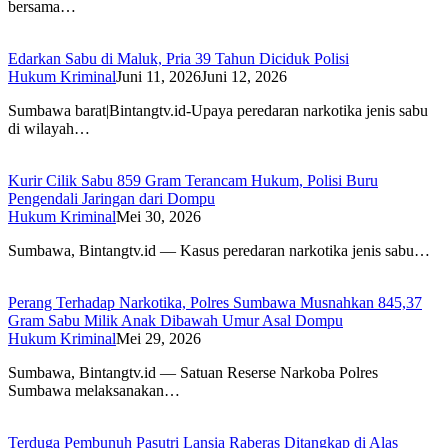
bersama…
Edarkan Sabu di Maluk, Pria 39 Tahun Diciduk Polisi
Hukum Kriminal
Juni 11, 2026
Juni 12, 2026
Sumbawa barat|Bintangtv.id-Upaya peredaran narkotika jenis sabu
di wilayah…
Kurir Cilik Sabu 859 Gram Terancam Hukum, Polisi Buru
Pengendali Jaringan dari Dompu
Hukum Kriminal
Mei 30, 2026
Sumbawa, Bintangtv.id — Kasus peredaran narkotika jenis sabu…
Perang Terhadap Narkotika, Polres Sumbawa Musnahkan 845,37
Gram Sabu Milik Anak Dibawah Umur Asal Dompu
Hukum Kriminal
Mei 29, 2026
Sumbawa, Bintangtv.id — Satuan Reserse Narkoba Polres
Sumbawa melaksanakan…
Terduga Pembunuh Pasutri Lansia Raberas Ditangkap di Alas