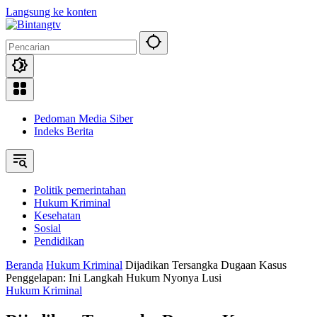
Langsung ke konten
Pedoman Media Siber
Indeks Berita
Politik pemerintahan
Hukum Kriminal
Kesehatan
Sosial
Pendidikan
Beranda
Hukum Kriminal
Dijadikan Tersangka Dugaan Kasus
Penggelapan: Ini Langkah Hukum Nyonya Lusi
Hukum Kriminal