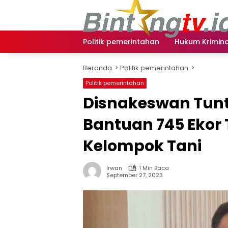
Langsung
ke
konten
Politik pemerintahan
Hukum Krimina
Beranda
Politik pemerintahan
Politik pemerintahan
Disnakeswan Tun
Bantuan 745 Ekor
Kelompok Tani
Irwan
1 Min Baca
September 27, 2023