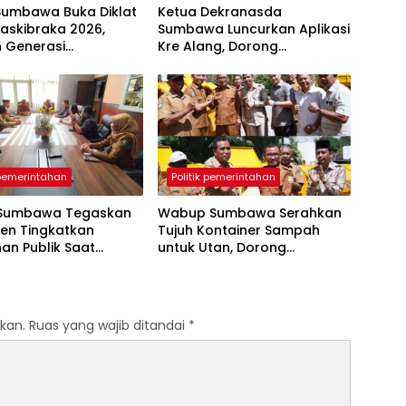
Sumbawa Buka Diklat
Ketua Dekranasda
askibraka 2026,
Sumbawa Luncurkan Aplikasi
n Generasi
Kre Alang, Dorong
kter Pancasila dan
Pelestarian Budaya Tau
epemimpinan
Samawa Melalui Digitalisasi
 pemerintahan
Politik pemerintahan
 Sumbawa Tegaskan
Wabup Sumbawa Serahkan
en Tingkatkan
Tujuh Kontainer Sampah
an Publik Saat
untuk Utan, Dorong
 Tim Ombudsman NTB
Pengelolaan Sampah
Berkelanjutan
kan.
Ruas yang wajib ditandai
*