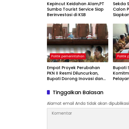
Kepincut Keidahan Alam,PT
Sekda 
Sumba Tourist Service Siap
Calon P
Berinvestasi di KSB
Siapka
Berkara
Jiwa K
Politik pemerintahan
Politik
Empat Proyek Perubahan
Bupati
PKN II Resmi Diluncurkan,
Komitm
Bupati Dorong Inovasi dan
Pelayan
Reformasi Pelayanan Publik
Terima
di Sumbawa
Tinggalkan Balasan
Alamat email Anda tidak akan dipublikasi