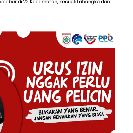
rsebar di 22 Kecamatan, kecuali Labangka dan