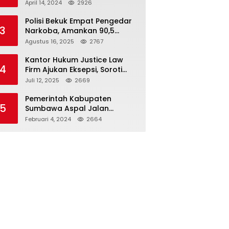
Seloto Bersama DR Zul,
April 14, 2024
2926
Ramaikan Trabas JAS #2 KSB
Polisi Bekuk Empat Pengedar
3
Narkoba, Amankan 90,5
Gram Sabu dari Dalam Mobil
Agustus 16, 2025
2767
Kantor Hukum Justice Law
4
Firm Ajukan Eksepsi, Soroti
Peran BNI dalam Kasus KUR
Juli 12, 2025
2669
Bawang Merah KCP Woha
Pemerintah Kabupaten
5
Sumbawa Aspal Jalan
Simpang Sebasang-Batu
Februari 4, 2024
2664
Tering-Lito