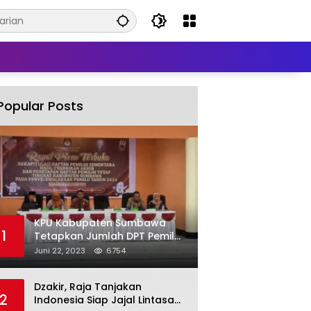
Popular Posts
KPU Kabupaten Sumbawa
1
Tetapkan Jumlah DPT Pemilu
2024 Sebanyak 367.987
Juni 22, 2023
6754
Pemilih
Dzakir, Raja Tanjakan
2
Indonesia Siap Jajal Lintasan