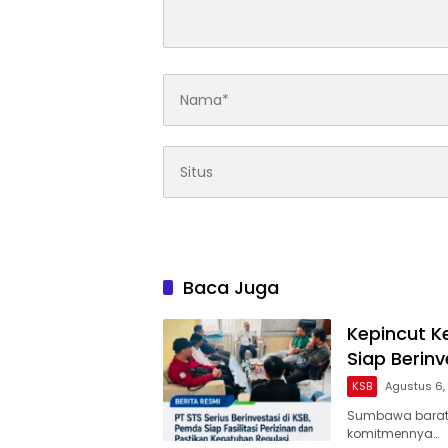
Baca Juga
Kepincut K
Siap Berinv
KSB
Agustus 6,
Sumbawa barat|
komitmennya…