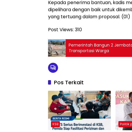
Kepada penerima bantuan, kadis me
dipelihara dengan baik untuk dike
yang tertuang dalam proposal. (01)
Post Views:
310
Pemerintah Bangun 2 Jembat
Transportasi Warga
Pos Terkait
KSB
Politik