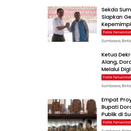
Sekda Sumb
Siapkan Ge
Kepemimp
Politik Pemerint
Sumbawa, Bintan
Ketua Dekr
Alang, Dor
Melalui Digi
Politik Pemerint
Sumbawa, Bintan
Empat Proy
Bupati Dor
Publik di 
Politik Pemerint
Sumbawa, Binta