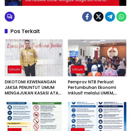
Kepada Masyarakat
Pos Terkait
Umum
Umum
DIKOTOMI KEWENANGAN
Pemprov NTB Perkuat
JAKSA PENUNTUT UMUM
Pertumbuhan Ekonomi
MENGAJUKAN KASASI ATAS
Inklusif melalui UMKM,
PUTUSAN BEBAS TIGA
Realisasi Investasi
ANGGOTA DPRD NTB DALAM
Semester I 2026 Capai
PERKARA TINDAK PIDANA
51,26 Persen
GRATIFIKASI