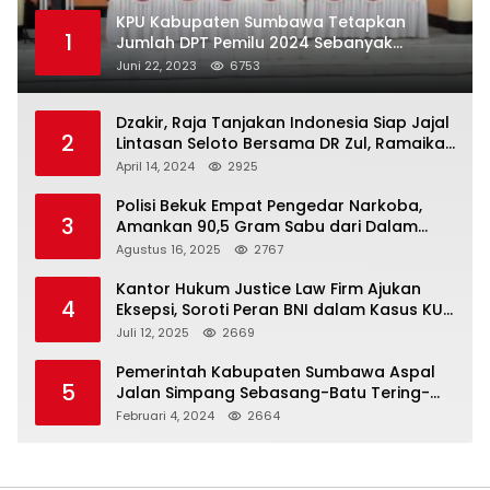
KPU Kabupaten Sumbawa Tetapkan
1
Jumlah DPT Pemilu 2024 Sebanyak
367.987 Pemilih
Juni 22, 2023
6753
Dzakir, Raja Tanjakan Indonesia Siap Jajal
2
Lintasan Seloto Bersama DR Zul, Ramaikan
Trabas JAS #2 KSB
April 14, 2024
2925
Polisi Bekuk Empat Pengedar Narkoba,
3
Amankan 90,5 Gram Sabu dari Dalam
Mobil
Agustus 16, 2025
2767
Kantor Hukum Justice Law Firm Ajukan
4
Eksepsi, Soroti Peran BNI dalam Kasus KUR
Bawang Merah KCP Woha
Juli 12, 2025
2669
Pemerintah Kabupaten Sumbawa Aspal
5
Jalan Simpang Sebasang-Batu Tering-
Lito
Februari 4, 2024
2664