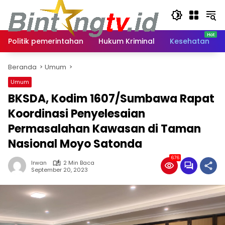
Langsung
ke
konten
Politik pemerintahan
Hukum Kriminal
Kesehatan
Beranda
Umum
Umum
BKSDA, Kodim 1607/Sumbawa Rapat
Koordinasi Penyelesaian
Permasalahan Kawasan di Taman
Nasional Moyo Satonda
676
Irwan
2 Min Baca
September 20, 2023