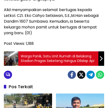
Alid menyampaikan selamat bertugas kepada
Letkol. CZI. Eko Cahyo Setiawan, S.E.,M.Han sebagai
Dandim 1607 Sumbawa. Kemudian, ia beserta
keluarga mohon pamit untuk bertugas di tempat
yang baru. (01)
Post Views:
1,188
Warga Panik, Satu Unit Rumah di Belakang
Stadion Pragas Seketeng Hangus Dilalap Api
Pos Terkait