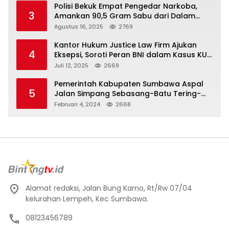
Polisi Bekuk Empat Pengedar Narkoba,
3
Amankan 90,5 Gram Sabu dari Dalam
Mobil
Agustus 16, 2025
2769
Kantor Hukum Justice Law Firm Ajukan
4
Eksepsi, Soroti Peran BNI dalam Kasus KUR
Bawang Merah KCP Woha
Juli 12, 2025
2669
Pemerintah Kabupaten Sumbawa Aspal
5
Jalan Simpang Sebasang-Batu Tering-
Lito
Februari 4, 2024
2668
Alamat redaksi, Jalan Bung Karno, Rt/Rw 07/04
kelurahan Lempeh, Kec Sumbawa.
08123456789