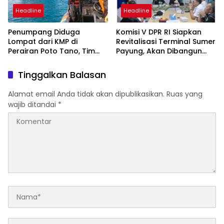
Headline
Headline
Penumpang Diduga
Komisi V DPR RI Siapkan
Lompat dari KMP di
Revitalisasi Terminal Sumer
Perairan Poto Tano, Tim
Payung, Akan Dibangun
SAR Gabungan Lakukan
Modern seperti Terminal
Pencarian Intensif
Mandalika
Tinggalkan Balasan
Alamat email Anda tidak akan dipublikasikan.
Ruas yang
wajib ditandai
*