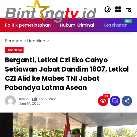
Langsung
ke
konten
Politik pemerintahan
Hukum Kriminal
Kesehatan
Beranda
Headline
Headline
Berganti, Letkol Czi Eko Cahyo
Setiawan Jabat Dandim 1607, Letkol
CZI Alid ke Mabes TNI Jabat
Pabandya Latma Asean
1188
Irwan
1 Min Baca
Juni 14, 2023