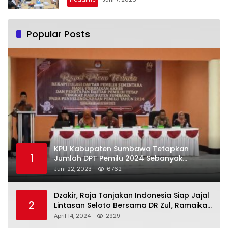
Popular Posts
KPU Kabupaten Sumbawa Tetapkan
1
Jumlah DPT Pemilu 2024 Sebanyak
367.987 Pemilih
Juni 22, 2023
6762
Dzakir, Raja Tanjakan Indonesia Siap Jajal
2
Lintasan Seloto Bersama DR Zul, Ramaikan
Trabas JAS #2 KSB
April 14, 2024
2929