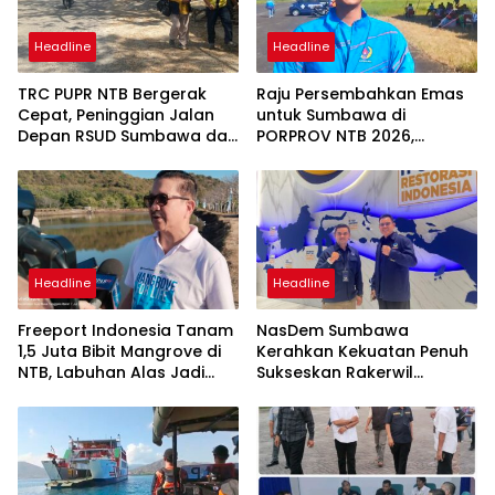
Headline
Headline
TRC PUPR NTB Bergerak
Raju Persembahkan Emas
Cepat, Peninggian Jalan
untuk Sumbawa di
Depan RSUD Sumbawa dan
PORPROV NTB 2026,
Perbaikan Ruas Strategis
“Terima Kasih Doa
Mulai Dikerjakan
Masyarakat Sumbawa
Headline
Headline
Freeport Indonesia Tanam
NasDem Sumbawa
1,5 Juta Bibit Mangrove di
Kerahkan Kekuatan Penuh
NTB, Labuhan Alas Jadi
Sukseskan Rakerwil
Bagian Program Restorasi
NasDem NTB 2026
Nasional