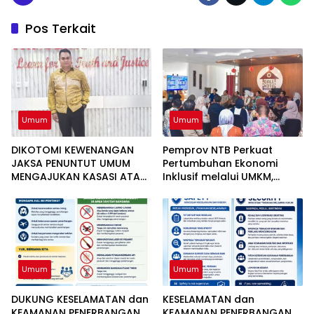
Pos Terkait
Umum
Umum
DIKOTOMI KEWENANGAN
Pemprov NTB Perkuat
JAKSA PENUNTUT UMUM
Pertumbuhan Ekonomi
MENGAJUKAN KASASI ATAS
Inklusif melalui UMKM,
PUTUSAN BEBAS TIGA
Realisasi Investasi
ANGGOTA DPRD NTB DALAM
Semester I 2026 Capai
PERKARA TINDAK PIDANA
51,26 Persen
GRATIFIKASI
Umum
Umum
DUKUNG KESELAMATAN dan
KESELAMATAN dan
KEAMANAN PENERBANGAN
KEAMANAN PENERBANGAN