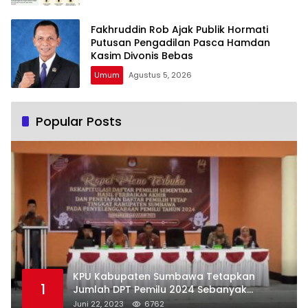
Fakhruddin Rob Ajak Publik Hormati
Putusan Pengadilan Pasca Hamdan
Kasim Divonis Bebas
Umum
Agustus 5, 2026
Popular Posts
KPU Kabupaten Sumbawa Tetapkan
1
Jumlah DPT Pemilu 2024 Sebanyak
367.987 Pemilih
Juni 22, 2023
6762