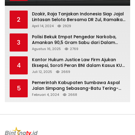
Dzakir, Raja Tanjakan Indonesia Siap Jajal
2
Lintasan Seloto Bersama DR Zul, Ramaikan
Trabas JAS #2 KSB
April 14, 2024
2929
Polisi Bekuk Empat Pengedar Narkoba,
3
Amankan 90,5 Gram Sabu dari Dalam
Mobil
Agustus 16, 2025
2769
Kantor Hukum Justice Law Firm Ajukan
4
Eksepsi, Soroti Peran BNI dalam Kasus KUR
Bawang Merah KCP Woha
Juli 12, 2025
2669
Pemerintah Kabupaten Sumbawa Aspal
5
Jalan Simpang Sebasang-Batu Tering-
Lito
Februari 4, 2024
2668