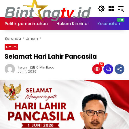
Langsung
ke
konten
Politik pemerintahan
Hukum Kriminal
Kesehatan
Beranda
Umum
Umum
Selamat Hari Lahir Pancasila
76
Irwan
0 Min Baca
Juni 1, 2026