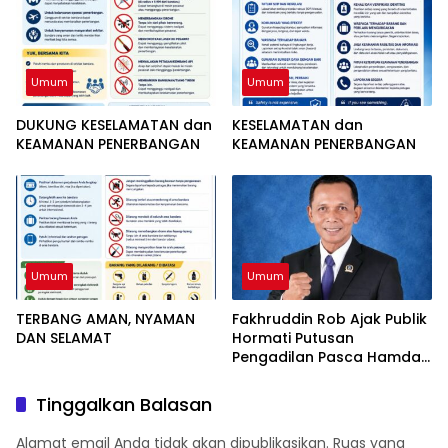
PERKARA TINDAK PIDANA
51,26 Persen
GRATIFIKASI
Umum
Umum
DUKUNG KESELAMATAN dan
KESELAMATAN dan
KEAMANAN PENERBANGAN
KEAMANAN PENERBANGAN
Umum
Umum
TERBANG AMAN, NYAMAN
Fakhruddin Rob Ajak Publik
DAN SELAMAT
Hormati Putusan
Pengadilan Pasca Hamdan
Kasim Divonis Bebas
Tinggalkan Balasan
Alamat email Anda tidak akan dipublikasikan.
Ruas yang