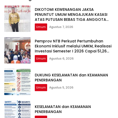
DIKOTOMI KEWENANGAN JAKSA
PENUNTUT UMUM MENGAJUKAN KASASI
ATAS PUTUSAN BEBAS TIGA ANGGOTA
DPRD NTB DALAM PERKARA TINDAK PIDANA
Umum
Agustus 7, 2026
GRATIFIKASI
Pemprov NTB Perkuat Pertumbuhan
Ekonomi Inklusif melalui UMKM, Realisasi
Investasi Semester I 2026 Capai 51,26
Persen
Umum
Agustus 6, 2026
DUKUNG KESELAMATAN dan KEAMANAN
PENERBANGAN
Umum
Agustus 5, 2026
KESELAMATAN dan KEAMANAN
PENERBANGAN