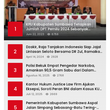
KPU Kabupaten Sumbawa Tetapkan
1
Jumlah DPT Pemilu 2024 Sebanyak
367.987 Pemilih
Juni 22, 2023
6759
Dzakir, Raja Tanjakan Indonesia Siap Jajal
2
Lintasan Seloto Bersama DR Zul, Ramaikan
Trabas JAS #2 KSB
April 14, 2024
2928
Polisi Bekuk Empat Pengedar Narkoba,
3
Amankan 90,5 Gram Sabu dari Dalam
Mobil
Agustus 16, 2025
2768
Kantor Hukum Justice Law Firm Ajukan
4
Eksepsi, Soroti Peran BNI dalam Kasus KUR
Bawang Merah KCP Woha
Juli 12, 2025
2669
Pemerintah Kabupaten Sumbawa Aspal
5
Jalan Simpang Sebasang-Batu Tering-