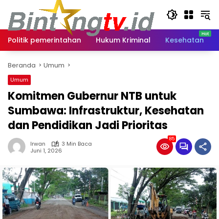
Langsung
ke
konten
Politik pemerintahan
Hukum Kriminal
Kesehatan
Beranda
Umum
Umum
Komitmen Gubernur NTB untuk
Sumbawa: Infrastruktur, Kesehatan
dan Pendidikan Jadi Prioritas
85
Irwan
3 Min Baca
Juni 1, 2026