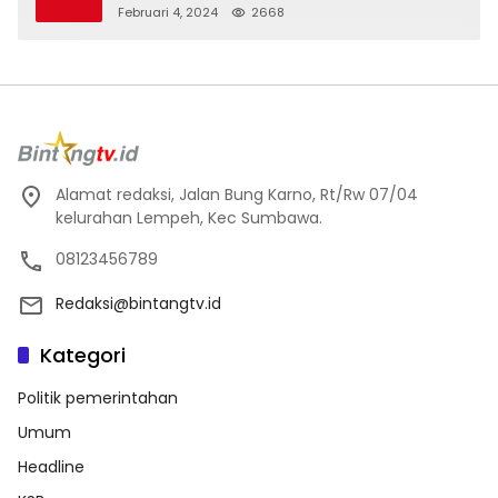
Lito
Februari 4, 2024
2668
Alamat redaksi, Jalan Bung Karno, Rt/Rw 07/04
kelurahan Lempeh, Kec Sumbawa.
08123456789
Redaksi@bintangtv.id
Kategori
Politik pemerintahan
Umum
Headline