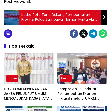
Post Views:
85
Kades Poto Tano Dukung Pembentukan
Provinsi Pulau Sumbawa, Namun Minta Aksi
Tidak Ganggu Akses Transportasi
Pos Terkait
Umum
Umum
DIKOTOMI KEWENANGAN
Pemprov NTB Perkuat
JAKSA PENUNTUT UMUM
Pertumbuhan Ekonomi
MENGAJUKAN KASASI ATAS
Inklusif melalui UMKM,
PUTUSAN BEBAS TIGA
Realisasi Investasi
ANGGOTA DPRD NTB DALAM
Semester I 2026 Capai