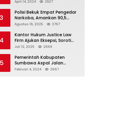
Seloto Bersama DR Zul,
April 14, 2024
2927
Ramaikan Trabas JAS #2 KSB
Polisi Bekuk Empat Pengedar
3
Narkoba, Amankan 90,5
Gram Sabu dari Dalam Mobil
Agustus 16, 2025
2767
Kantor Hukum Justice Law
4
Firm Ajukan Eksepsi, Soroti
Peran BNI dalam Kasus KUR
Juli 12, 2025
2669
Bawang Merah KCP Woha
Pemerintah Kabupaten
5
Sumbawa Aspal Jalan
Simpang Sebasang-Batu
Februari 4, 2024
2667
Tering-Lito