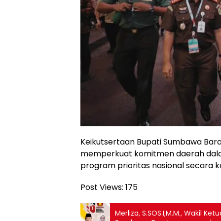
Keikutsertaan Bupati Sumbawa Bara
memperkuat komitmen daerah dal
program prioritas nasional secara k
Post Views:
175
Merliza, S.SOS.I,M.M., Wakil K