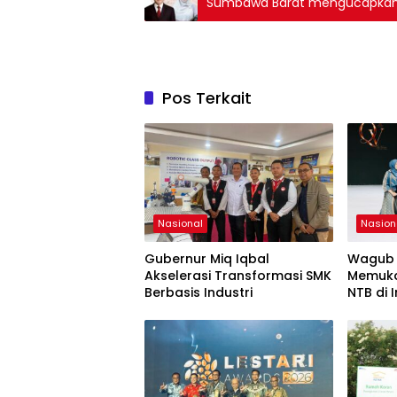
Sumbawa Barat mengucapkan S
Indonesia Raya Kompak Berge
Pos Terkait
Nasional
Nasion
Gubernur Miq Iqbal
Wagub 
Akselerasi Transformasi SMK
Memuka
Berbasis Industri
NTB di 
Week 2