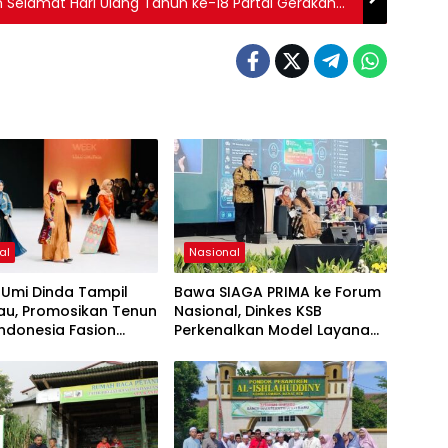
elamat Hari Ulang Tahun ke-18 Partai Gerakan
rak Berdampak
al
Nasional
Umi Dinda Tampil
Bawa SIAGA PRIMA ke Forum
u, Promosikan Tenun
Nasional, Dinkes KSB
Indonesia Fasion
Perkenalkan Model Layanan
026
Kesehatan Proaktif