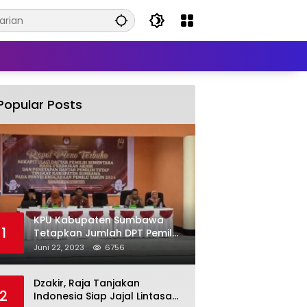
Popular Posts
KPU Kabupaten Sumbawa
1
Tetapkan Jumlah DPT Pemilu
2024 Sebanyak 367.987
Juni 22, 2023
6756
Pemilih
Dzakir, Raja Tanjakan
2
Indonesia Siap Jajal Lintasan