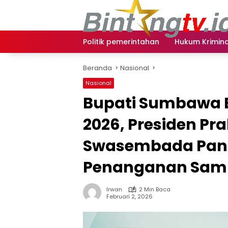
Langsung
ke
konten
Politik pemerintahan
Hukum Krimina
Beranda
Nasional
Nasional
Bupati Sumbawa B
2026, Presiden P
Swasembada Pan
Penanganan Sam
Irwan
2 Min Baca
Februari 2, 2026