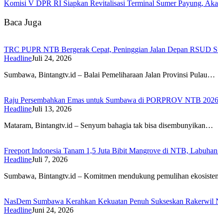
Komisi V DPR RI Siapkan Revitalisasi Terminal Sumer Payung, Aka
Baca Juga
TRC PUPR NTB Bergerak Cepat, Peninggian Jalan Depan RSUD Sum
Headline
Juli 24, 2026
Sumbawa, Bintangtv.id – Balai Pemeliharaan Jalan Provinsi Pulau…
Raju Persembahkan Emas untuk Sumbawa di PORPROV NTB 2026,
Headline
Juli 13, 2026
Mataram, Bintangtv.id – Senyum bahagia tak bisa disembunyikan…
Freeport Indonesia Tanam 1,5 Juta Bibit Mangrove di NTB, Labuhan 
Headline
Juli 7, 2026
Sumbawa, Bintangtv.id – Komitmen mendukung pemulihan ekosiste
NasDem Sumbawa Kerahkan Kekuatan Penuh Sukseskan Rakerwi
Headline
Juni 24, 2026