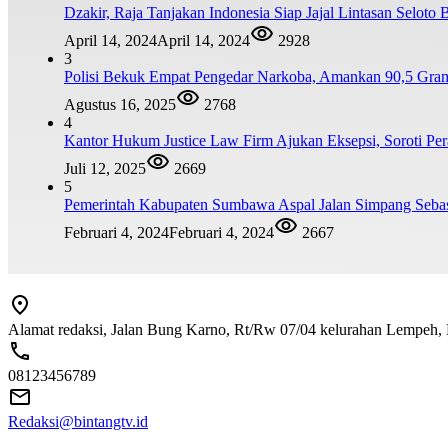
Dzakir, Raja Tanjakan Indonesia Siap Jajal Lintasan Selo
April 14, 2024
April 14, 2024
2928
3
Polisi Bekuk Empat Pengedar Narkoba, Amankan 90,5 Gra
Agustus 16, 2025
2768
4
Kantor Hukum Justice Law Firm Ajukan Eksepsi, Soroti
Juli 12, 2025
2669
5
Pemerintah Kabupaten Sumbawa Aspal Jalan Simpang Sebas
Februari 4, 2024
Februari 4, 2024
2667
Alamat redaksi, Jalan Bung Karno, Rt/Rw 07/04 kelurahan Lempeh
08123456789
Redaksi@bintangtv.id