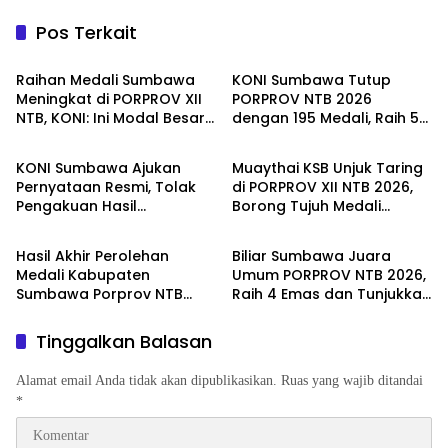
Pos Terkait
Olahraga
Olahraga
Raihan Medali Sumbawa
KONI Sumbawa Tutup
Meningkat di PORPROV XII
PORPROV NTB 2026
NTB, KONI: Ini Modal Besar
dengan 195 Medali, Raih 54
Olahraga
Olahraga
Pembinaan Olahraga ke
Emas
Depan
KONI Sumbawa Ajukan
Muaythai KSB Unjuk Taring
Pernyataan Resmi, Tolak
di PORPROV XII NTB 2026,
Pengakuan Hasil
Borong Tujuh Medali
Olahraga
Olahraga
Taekwondo PORPROV NTB
dan Satu Emas
2026
Hasil Akhir Perolehan
Biliar Sumbawa Juara
Medali Kabupaten
Umum PORPROV NTB 2026,
Sumbawa Porprov NTB
Raih 4 Emas dan Tunjukkan
2026
Dominasi di Spin Biliar
Mataram
Tinggalkan Balasan
Alamat email Anda tidak akan dipublikasikan.
Ruas yang wajib ditandai
*