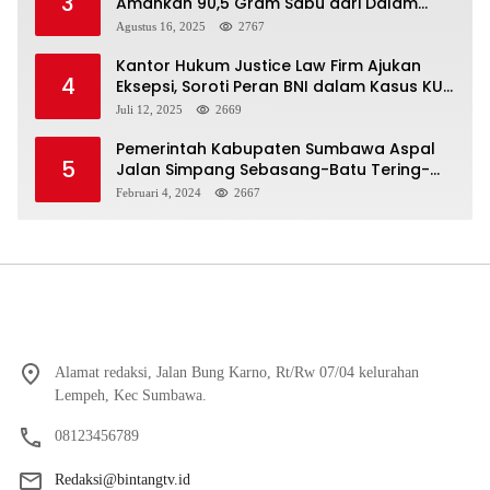
3
Amankan 90,5 Gram Sabu dari Dalam
Mobil
Agustus 16, 2025
2767
Kantor Hukum Justice Law Firm Ajukan
4
Eksepsi, Soroti Peran BNI dalam Kasus KUR
Bawang Merah KCP Woha
Juli 12, 2025
2669
Pemerintah Kabupaten Sumbawa Aspal
5
Jalan Simpang Sebasang-Batu Tering-
Lito
Februari 4, 2024
2667
Alamat redaksi, Jalan Bung Karno, Rt/Rw 07/04 kelurahan
Lempeh, Kec Sumbawa.
08123456789
Redaksi@bintangtv.id