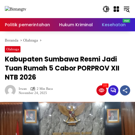
Langsung
ke
konten
Politik pemerintahan
Hukum Kriminal
Kesehatan
Beranda
Olahraga
Olahraga
Kabupaten Sumbawa Resmi Jadi
Tuan Rumah 5 Cabor PORPROV XII
NTB 2026
331
Irwan
2 Min Baca
November 24, 2025