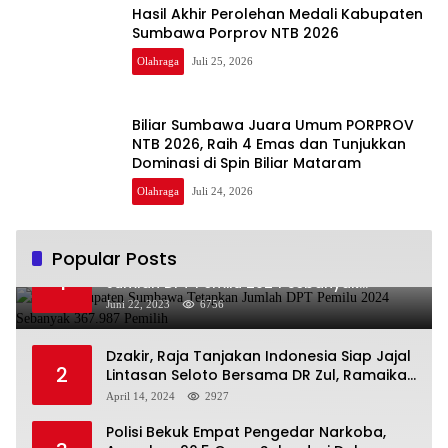
Hasil Akhir Perolehan Medali Kabupaten
Sumbawa Porprov NTB 2026
Olahraga
Juli 25, 2026
Biliar Sumbawa Juara Umum PORPROV
NTB 2026, Raih 4 Emas dan Tunjukkan
Dominasi di Spin Biliar Mataram
Olahraga
Juli 24, 2026
Popular Posts
KPU Kabupaten Sumbawa Tetapkan
1
Jumlah DPT Pemilu 2024 Sebanyak
367.987 Pemilih
Juni 22, 2023
6756
Dzakir, Raja Tanjakan Indonesia Siap Jajal
2
Lintasan Seloto Bersama DR Zul, Ramaikan
Trabas JAS #2 KSB
April 14, 2024
2927
Polisi Bekuk Empat Pengedar Narkoba,