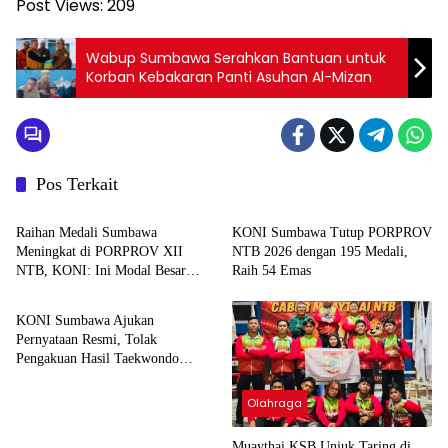
Post Views:
209
Wabup Sumbawa Serahkan Bantuan untuk
Korban Kebakaran Panti Asuhan Al-Mizan
Pos Terkait
Olahraga
Olahraga
Raihan Medali Sumbawa
KONI Sumbawa Tutup PORPROV
Meningkat di PORPROV XII
NTB 2026 dengan 195 Medali,
NTB, KONI: Ini Modal Besar
Raih 54 Emas
Olahraga
Pembinaan Olahraga ke Depan
KONI Sumbawa Ajukan
Pernyataan Resmi, Tolak
Pengakuan Hasil Taekwondo
PORPROV NTB 2026
Olahraga
Muaythai KSB Unjuk Taring di