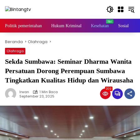
Langsung
ke
konten
Politik pemerintahan
Hukum Kriminal
Kesehatan
Sosial
Beranda
Olahraga
Olahraga
Sekda Sumbawa: Seminar Dharma Wanita
Persatuan Dorong Perempuan Sumbawa
Tingkatkan Kualitas Hidup dan Wirausaha
209
Irwan
1 Min Baca
September 23, 2025