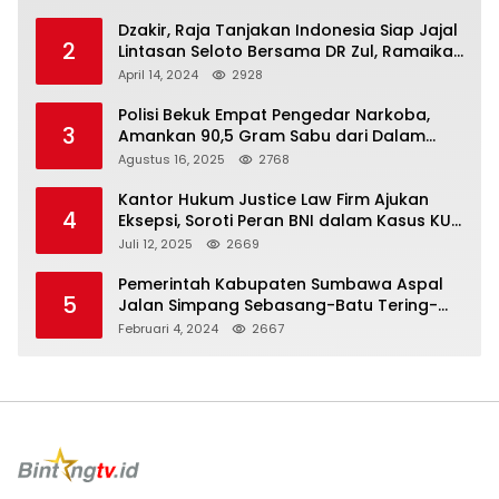
Dzakir, Raja Tanjakan Indonesia Siap Jajal
2
Lintasan Seloto Bersama DR Zul, Ramaikan
Trabas JAS #2 KSB
April 14, 2024
2928
Polisi Bekuk Empat Pengedar Narkoba,
3
Amankan 90,5 Gram Sabu dari Dalam
Mobil
Agustus 16, 2025
2768
Kantor Hukum Justice Law Firm Ajukan
4
Eksepsi, Soroti Peran BNI dalam Kasus KUR
Bawang Merah KCP Woha
Juli 12, 2025
2669
Pemerintah Kabupaten Sumbawa Aspal
5
Jalan Simpang Sebasang-Batu Tering-
Lito
Februari 4, 2024
2667