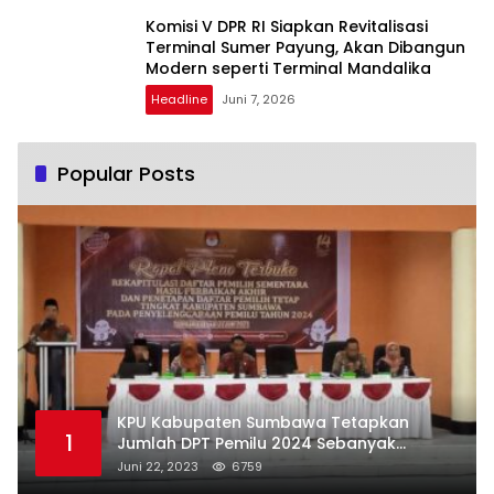
Komisi V DPR RI Siapkan Revitalisasi
Terminal Sumer Payung, Akan Dibangun
Modern seperti Terminal Mandalika
Headline
Juni 7, 2026
Popular Posts
KPU Kabupaten Sumbawa Tetapkan
1
Jumlah DPT Pemilu 2024 Sebanyak
367.987 Pemilih
Juni 22, 2023
6759