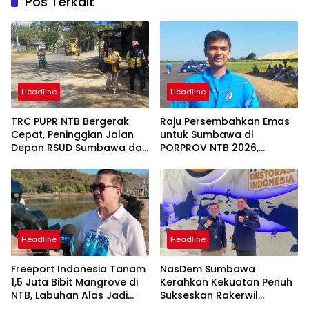
Pos Terkait
Headline
Headline
TRC PUPR NTB Bergerak
Raju Persembahkan Emas
Cepat, Peninggian Jalan
untuk Sumbawa di
Depan RSUD Sumbawa dan
PORPROV NTB 2026,
Perbaikan Ruas Strategis
“Terima Kasih Doa
Mulai Dikerjakan
Masyarakat Sumbawa
Headline
Headline
Freeport Indonesia Tanam
NasDem Sumbawa
1,5 Juta Bibit Mangrove di
Kerahkan Kekuatan Penuh
NTB, Labuhan Alas Jadi
Sukseskan Rakerwil
Headline
Bagian Program Restorasi
NasDem NTB 2026