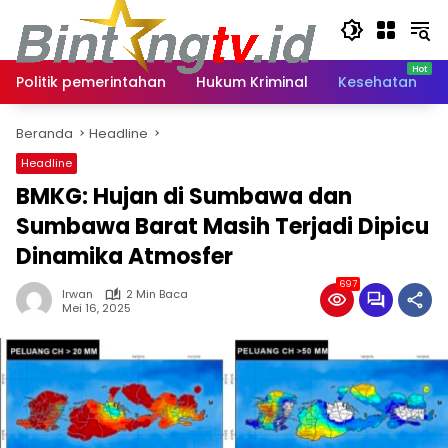
Langsung
ke
konten
Politik pemerintahan
Hukum Kriminal
Kesehatan
Beranda
Headline
Headline
BMKG: Hujan di Sumbawa dan
Sumbawa Barat Masih Terjadi Dipicu
Dinamika Atmosfer
697
Irwan
2 Min Baca
Mei 16, 2025