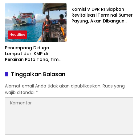
Nasional
Komisi V DPR RI Siapkan
Revitalisasi Terminal Sumer
Payung, Akan Dibangun
Modern seperti Terminal
Mandalika
Headline
Penumpang Diduga
Lompat dari KMP di
Perairan Poto Tano, Tim
SAR Gabungan Lakukan
Pencarian Intensif
Tinggalkan Balasan
Alamat email Anda tidak akan dipublikasikan.
Ruas yang
wajib ditandai
*