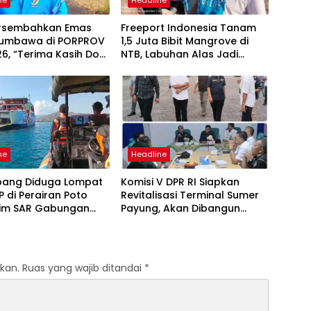
ersembahkan Emas
Freeport Indonesia Tanam
Sumbawa di PORPROV
1,5 Juta Bibit Mangrove di
6, “Terima Kasih Doa
NTB, Labuhan Alas Jadi
akat Sumbawa
Bagian Program Restorasi
Nasional
ne
Headline
ang Diduga Lompat
Komisi V DPR RI Siapkan
P di Perairan Poto
Revitalisasi Terminal Sumer
Tim SAR Gabungan
Payung, Akan Dibangun
 Pencarian Intensif
Modern seperti Terminal
Mandalika
kan.
Ruas yang wajib ditandai
*