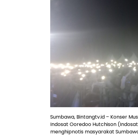
Sumbawa, Bintangtv.id – Konser Mu
Indosat Ooredoo Hutchison (Indosat 
menghipnotis masyarakat Sumbawa