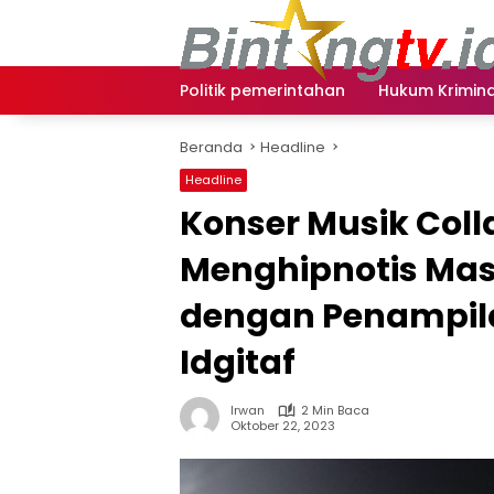
Langsung
ke
konten
Politik pemerintahan
Hukum Krimina
Beranda
Headline
Headline
Konser Musik Coll
Menghipnotis Ma
dengan Penampila
Idgitaf
Irwan
2 Min Baca
Oktober 22, 2023