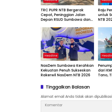
TRC PUPR NTB Bergerak
Raju P
Cepat, Peninggian Jalan
untuk 
Depan RSUD Sumbawa dan
NTB 202
Perbaikan Ruas Strategis
Masyar
Mulai Dikerjakan
Headline
Headli
NasDem Sumbawa Kerahkan
Penump
Kekuatan Penuh Sukseskan
dari KM
Rakerwil NasDem NTB 2026
Tano, 
Lakukan
Tinggalkan Balasan
Alamat email Anda tidak akan dipublikasi