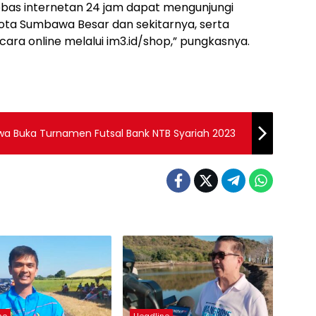
ebas internetan 24 jam dapat mengunjungi
Kota Sumbawa Besar dan sekitarnya, serta
ra online melalui im3.id/shop,” pungkasnya.
a Buka Turnamen Futsal Bank NTB Syariah 2023
ne
Headline