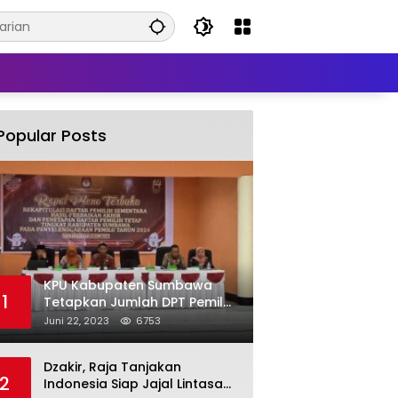
Popular Posts
KPU Kabupaten Sumbawa
1
Tetapkan Jumlah DPT Pemilu
2024 Sebanyak 367.987
Juni 22, 2023
6753
Pemilih
Dzakir, Raja Tanjakan
2
Indonesia Siap Jajal Lintasan