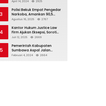
Seloto Bersama DR Zul,
April 14, 2024
2925
Ramaikan Trabas JAS #2 KSB
Polisi Bekuk Empat Pengedar
3
Narkoba, Amankan 90,5
Gram Sabu dari Dalam Mobil
Agustus 16, 2025
2767
Kantor Hukum Justice Law
4
Firm Ajukan Eksepsi, Soroti
Peran BNI dalam Kasus KUR
Juli 12, 2025
2669
Bawang Merah KCP Woha
Pemerintah Kabupaten
5
Sumbawa Aspal Jalan
Simpang Sebasang-Batu
Februari 4, 2024
2664
Tering-Lito