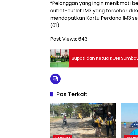
“Pelanggan yang ingin menikmati b
outlet-outlet IM3 yang tersebar di 
mendapatkan Kartu Perdana IM3 seca
(01)
Post Views:
643
Bupati dan Ketua KONI Sumbaw
Pos Terkait
Headline
Headli