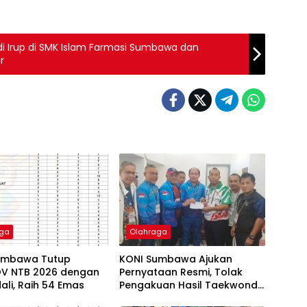
i Irup di SMK Islam Farmasi Sumbawa dan
r
aga
Olahraga
umbawa Tutup
KONI Sumbawa Ajukan
V NTB 2026 dengan
Pernyataan Resmi, Tolak
ali, Raih 54 Emas
Pengakuan Hasil Taekwondo
PORPROV NTB 2026