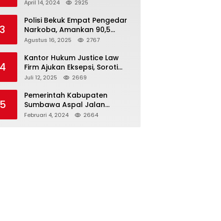
Seloto Bersama DR Zul,
April 14, 2024
2925
Ramaikan Trabas JAS #2 KSB
Polisi Bekuk Empat Pengedar
3
Narkoba, Amankan 90,5
Gram Sabu dari Dalam Mobil
Agustus 16, 2025
2767
Kantor Hukum Justice Law
4
Firm Ajukan Eksepsi, Soroti
Peran BNI dalam Kasus KUR
Juli 12, 2025
2669
Bawang Merah KCP Woha
Pemerintah Kabupaten
5
Sumbawa Aspal Jalan
Simpang Sebasang-Batu
Februari 4, 2024
2664
Tering-Lito