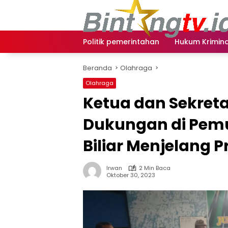
Langsung
ke
konten
Politik pemerintahan
Hukum Krimina
Beranda
Olahraga
Olahraga
Ketua dan Sekreta
Dukungan di Pemu
Biliar Menjelang 
Irwan
2 Min Baca
Oktober 30, 2023