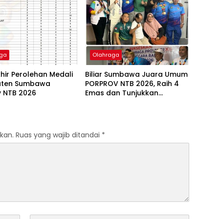
aga
Olahraga
khir Perolehan Medali
Biliar Sumbawa Juara Umum
aten Sumbawa
PORPROV NTB 2026, Raih 4
v NTB 2026
Emas dan Tunjukkan
Dominasi di Spin Biliar
Mataram
kan.
Ruas yang wajib ditandai
*