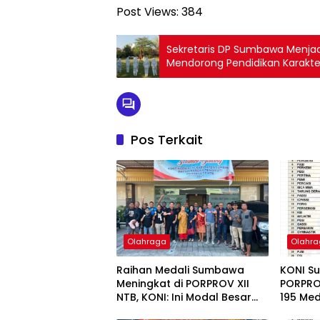
Post Views:
384
Sekretaris DP Sumbawa Menjad
Mendorong Pendidikan Karakte
Pos Terkait
Olahraga
Olahr
Raihan Medali Sumbawa
KONI S
Meningkat di PORPROV XII
PORPRO
NTB, KONI: Ini Modal Besar
195 Med
Pembinaan Olahraga ke