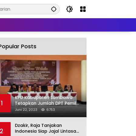
Popular Posts
KPU Kabupaten Sumbawa
1
Tetapkan Jumlah DPT Pemilu
2024 Sebanyak 367.987
Juni 22, 2023
6753
Pemilih
Dzakir, Raja Tanjakan
2
Indonesia Siap Jajal Lintasan