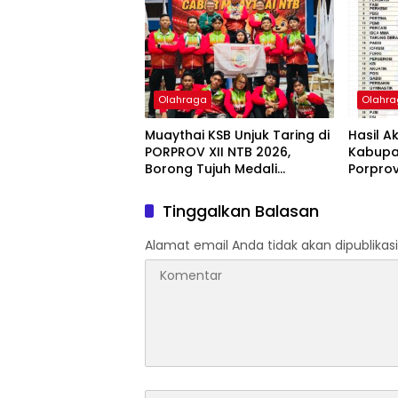
Depan
Olahraga
Olahr
Muaythai KSB Unjuk Taring di
Hasil A
PORPROV XII NTB 2026,
Kabup
Borong Tujuh Medali
Porpro
dan Satu Emas
Tinggalkan Balasan
Alamat email Anda tidak akan dipublikasi