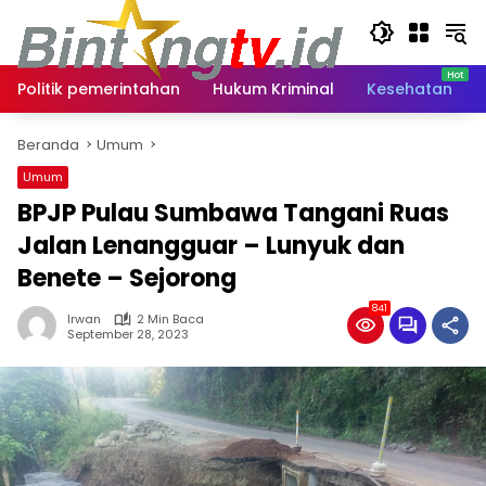
Langsung
ke
konten
Politik pemerintahan
Hukum Kriminal
Kesehatan
Beranda
Umum
Umum
BPJP Pulau Sumbawa Tangani Ruas
Jalan Lenangguar – Lunyuk dan
Benete – Sejorong
841
Irwan
2 Min Baca
September 28, 2023