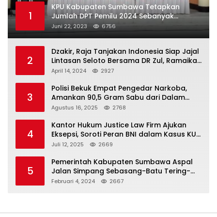
KPU Kabupaten Sumbawa Tetapkan
1
Jumlah DPT Pemilu 2024 Sebanyak
367.987 Pemilih
Juni 22, 2023
6756
Dzakir, Raja Tanjakan Indonesia Siap Jajal
2
Lintasan Seloto Bersama DR Zul, Ramaikan
Trabas JAS #2 KSB
April 14, 2024
2927
Polisi Bekuk Empat Pengedar Narkoba,
3
Amankan 90,5 Gram Sabu dari Dalam
Mobil
Agustus 16, 2025
2768
Kantor Hukum Justice Law Firm Ajukan
4
Eksepsi, Soroti Peran BNI dalam Kasus KUR
Bawang Merah KCP Woha
Juli 12, 2025
2669
Pemerintah Kabupaten Sumbawa Aspal
5
Jalan Simpang Sebasang-Batu Tering-
Lito
Februari 4, 2024
2667