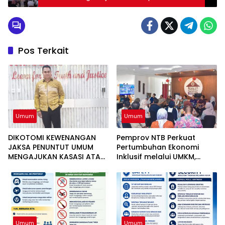
Sumbawa
Pos Terkait
Umum
Umum
DIKOTOMI KEWENANGAN
Pemprov NTB Perkuat
JAKSA PENUNTUT UMUM
Pertumbuhan Ekonomi
MENGAJUKAN KASASI ATAS
Inklusif melalui UMKM,
PUTUSAN BEBAS TIGA
Realisasi Investasi
ANGGOTA DPRD NTB DALAM
Semester I 2026 Capai
PERKARA TINDAK PIDANA
51,26 Persen
GRATIFIKASI
Umum
Umum