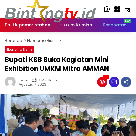
Langsung
ke
konten
Politik pemerintahan
Hukum Kriminal
Kesehatan
Beranda
Ekonomo Bisnis
Ekonomo Bisnis
Bupati KSB Buka Kegiatan Mini
Exhibition UMKM Mitra AMMAN
916
Irwan
2 Min Baca
Agustus 7, 2023