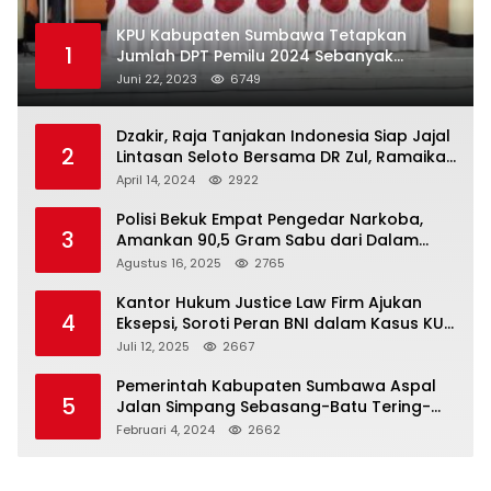
KPU Kabupaten Sumbawa Tetapkan
1
Jumlah DPT Pemilu 2024 Sebanyak
367.987 Pemilih
Juni 22, 2023
6749
Dzakir, Raja Tanjakan Indonesia Siap Jajal
2
Lintasan Seloto Bersama DR Zul, Ramaikan
Trabas JAS #2 KSB
April 14, 2024
2922
Polisi Bekuk Empat Pengedar Narkoba,
3
Amankan 90,5 Gram Sabu dari Dalam
Mobil
Agustus 16, 2025
2765
Kantor Hukum Justice Law Firm Ajukan
4
Eksepsi, Soroti Peran BNI dalam Kasus KUR
Bawang Merah KCP Woha
Juli 12, 2025
2667
Pemerintah Kabupaten Sumbawa Aspal
5
Jalan Simpang Sebasang-Batu Tering-
Lito
Februari 4, 2024
2662