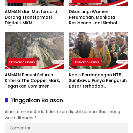
AMMAN dan Mastercard
Dikunjungi Wamen
Dorong Transformasi
Perumahan, Mahkota
Digital UMKM
Residence Jadi Simbol
Serta Pemberdayaan
Kebangkitan Perumahan di
Pengusaha Perempuan
Pulau Sumbawa
Ekonomo Bisnis
Ekonomo Bisnis
AMMAN Penuhi Seluruh
Kadis Perdagangan NTB:
Kriteria The Copper Mark,
Sumbawa Punya Pengaruh
Tegaskan Komitmen
Besar terhadap
Produksi Tembaga
Pergerakan Harga Beras di
Bertanggung Jawab
Pulau Sumbawa
Tinggalkan Balasan
Alamat email Anda tidak akan dipublikasikan.
Ruas yang
wajib ditandai
*