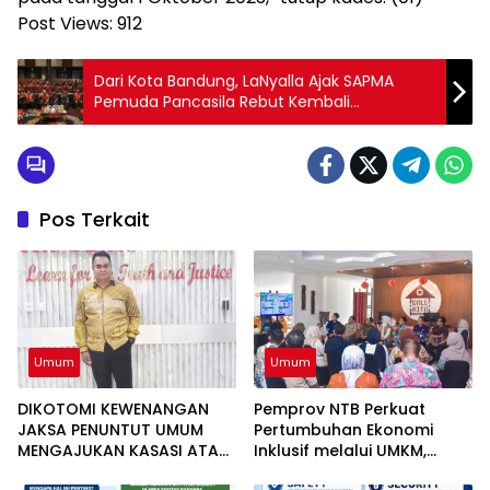
Post Views:
912
Dari Kota Bandung, LaNyalla Ajak SAPMA
Pemuda Pancasila Rebut Kembali
Kedaulatan Rakyat
Pos Terkait
Umum
Umum
DIKOTOMI KEWENANGAN
Pemprov NTB Perkuat
JAKSA PENUNTUT UMUM
Pertumbuhan Ekonomi
MENGAJUKAN KASASI ATAS
Inklusif melalui UMKM,
PUTUSAN BEBAS TIGA
Realisasi Investasi