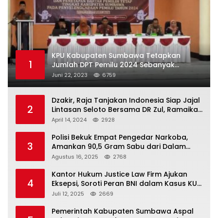
KPU Kabupaten Sumbawa Tetapkan
1
Jumlah DPT Pemilu 2024 Sebanyak
367.987 Pemilih
Juni 22, 2023
6759
Dzakir, Raja Tanjakan Indonesia Siap Jajal
2
Lintasan Seloto Bersama DR Zul, Ramaikan
Trabas JAS #2 KSB
April 14, 2024
2928
Polisi Bekuk Empat Pengedar Narkoba,
3
Amankan 90,5 Gram Sabu dari Dalam
Mobil
Agustus 16, 2025
2768
Kantor Hukum Justice Law Firm Ajukan
4
Eksepsi, Soroti Peran BNI dalam Kasus KUR
Bawang Merah KCP Woha
Juli 12, 2025
2669
Pemerintah Kabupaten Sumbawa Aspal