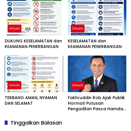
ANGGOTA DPRD NTB DALAM
Semester I 2026 Capai
PERKARA TINDAK PIDANA
51,26 Persen
GRATIFIKASI
Umum
Umum
DUKUNG KESELAMATAN dan
KESELAMATAN dan
KEAMANAN PENERBANGAN
KEAMANAN PENERBANGAN
Umum
Umum
TERBANG AMAN, NYAMAN
Fakhruddin Rob Ajak Publik
DAN SELAMAT
Hormati Putusan
Pengadilan Pasca Hamdan
Kasim Divonis Bebas
Tinggalkan Balasan