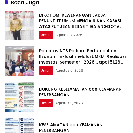
Baca Juga
DIKOTOMI KEWENANGAN JAKSA
PENUNTUT UMUM MENGAJUKAN KASASI
ATAS PUTUSAN BEBAS TIGA ANGGOTA
DPRD NTB DALAM PERKARA TINDAK PIDANA
Umum
Agustus 7, 2026
GRATIFIKASI
Pemprov NTB Perkuat Pertumbuhan
Ekonomi Inklusif melalui UMKM, Realisasi
Investasi Semester I 2026 Capai 51,26
Persen
Umum
Agustus 6, 2026
DUKUNG KESELAMATAN dan KEAMANAN
PENERBANGAN
Umum
Agustus 5, 2026
KESELAMATAN dan KEAMANAN
PENERBANGAN