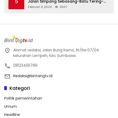
5
Jalan Simpang Sebasang-Batu Tering-
Lito
Februari 4, 2024
2667
Alamat redaksi, Jalan Bung Karno, Rt/Rw 07/04
kelurahan Lempeh, Kec Sumbawa.
08123456789
Redaksi@bintangtv.id
Kategori
Politik pemerintahan
Umum
Headline