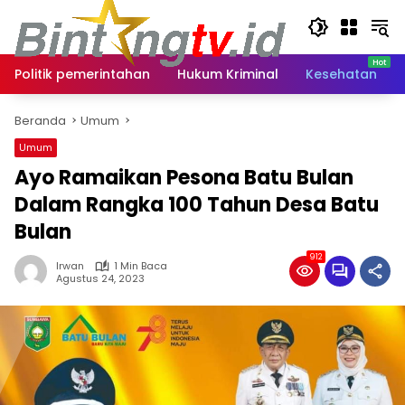
Langsung
ke
konten
Politik pemerintahan
Hukum Kriminal
Kesehatan
Beranda
Umum
Umum
Ayo Ramaikan Pesona Batu Bulan
Dalam Rangka 100 Tahun Desa Batu
Bulan
912
Irwan
1 Min Baca
Agustus 24, 2023