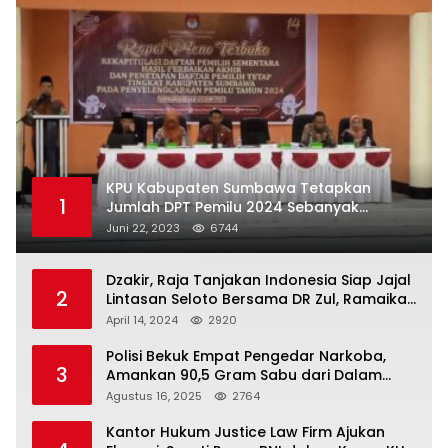
KPU Kabupaten Sumbawa Tetapkan
1
Jumlah DPT Pemilu 2024 Sebanyak
367.987 Pemilih
Juni 22, 2023
6744
Dzakir, Raja Tanjakan Indonesia Siap Jajal
2
Lintasan Seloto Bersama DR Zul, Ramaikan
Trabas JAS #2 KSB
April 14, 2024
2920
Polisi Bekuk Empat Pengedar Narkoba,
3
Amankan 90,5 Gram Sabu dari Dalam
Mobil
Agustus 16, 2025
2764
Kantor Hukum Justice Law Firm Ajukan