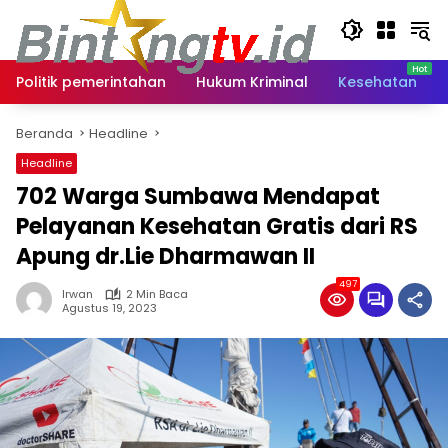
Langsung
ke
konten
Politik pemerintahan
Hukum Kriminal
Kesehatan
Beranda
Headline
Headline
702 Warga Sumbawa Mendapat
Pelayanan Kesehatan Gratis dari RS
Apung dr.Lie Dharmawan II
497
Irwan
2 Min Baca
Agustus 19, 2023