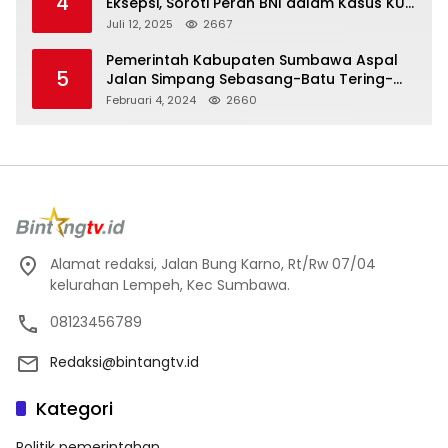
4
Eksepsi, Soroti Peran BNI dalam Kasus KUR
Bawang Merah KCP Woha
Juli 12, 2025
2667
Pemerintah Kabupaten Sumbawa Aspal
5
Jalan Simpang Sebasang-Batu Tering-
Lito
Februari 4, 2024
2660
Alamat redaksi, Jalan Bung Karno, Rt/Rw 07/04
kelurahan Lempeh, Kec Sumbawa.
08123456789
Redaksi@bintangtv.id
Kategori
Politik pemerintahan