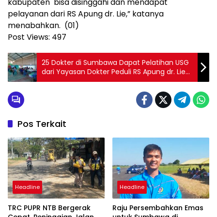
kabupaten bisa disinggahi dan mendapat
pelayanan dari RS Apung dr. Lie,” katanya
menabahkan. (01)
Post Views:
497
25 Dokter di Sumbawa Dapat Pelatihan USG
dari Yayasan Dokter Peduli RS Apung dr. Lie
Dharmawan II
Pos Terkait
Headline
Headline
TRC PUPR NTB Bergerak
Raju Persembahkan Emas
Cepat, Peninggian Jalan
untuk Sumbawa di