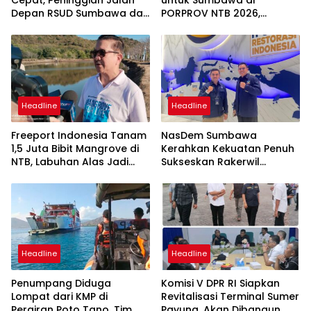
Depan RSUD Sumbawa dan
PORPROV NTB 2026,
Perbaikan Ruas Strategis
“Terima Kasih Doa
Mulai Dikerjakan
Masyarakat Sumbawa
Headline
Headline
Freeport Indonesia Tanam
NasDem Sumbawa
1,5 Juta Bibit Mangrove di
Kerahkan Kekuatan Penuh
NTB, Labuhan Alas Jadi
Sukseskan Rakerwil
Bagian Program Restorasi
NasDem NTB 2026
Nasional
Headline
Headline
Penumpang Diduga
Komisi V DPR RI Siapkan
Lompat dari KMP di
Revitalisasi Terminal Sumer
Perairan Poto Tano, Tim
Payung, Akan Dibangun