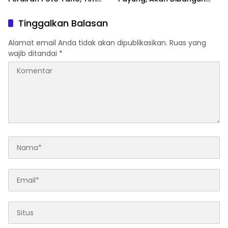
SAR Gabungan Lakukan
Modern seperti Terminal
Pencarian Intensif
Mandalika
Tinggalkan Balasan
Alamat email Anda tidak akan dipublikasikan.
Ruas yang
wajib ditandai
*