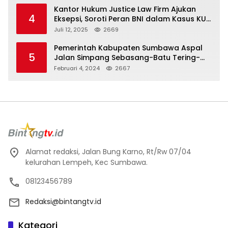
Kantor Hukum Justice Law Firm Ajukan
4
Eksepsi, Soroti Peran BNI dalam Kasus KUR
Bawang Merah KCP Woha
Juli 12, 2025
2669
Pemerintah Kabupaten Sumbawa Aspal
5
Jalan Simpang Sebasang-Batu Tering-
Lito
Februari 4, 2024
2667
Alamat redaksi, Jalan Bung Karno, Rt/Rw 07/04
kelurahan Lempeh, Kec Sumbawa.
08123456789
Redaksi@bintangtv.id
Kategori