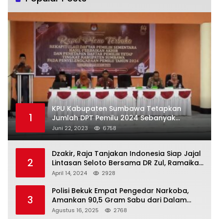
KPU Kabupaten Sumbawa Tetapkan
1
Jumlah DPT Pemilu 2024 Sebanyak
367.987 Pemilih
Juni 22, 2023
6758
Dzakir, Raja Tanjakan Indonesia Siap Jajal
2
Lintasan Seloto Bersama DR Zul, Ramaikan
Trabas JAS #2 KSB
April 14, 2024
2928
Polisi Bekuk Empat Pengedar Narkoba,
3
Amankan 90,5 Gram Sabu dari Dalam
Mobil
Agustus 16, 2025
2768