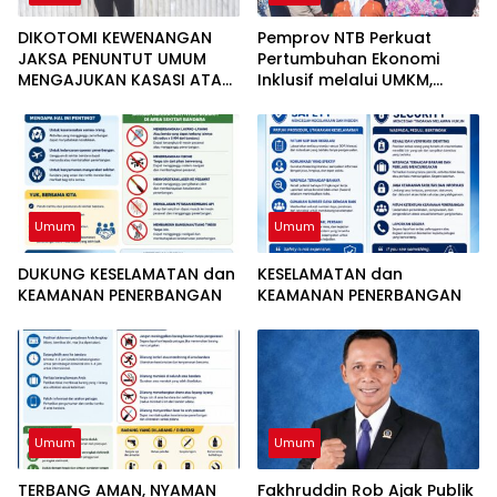
DIKOTOMI KEWENANGAN
Pemprov NTB Perkuat
JAKSA PENUNTUT UMUM
Pertumbuhan Ekonomi
MENGAJUKAN KASASI ATAS
Inklusif melalui UMKM,
PUTUSAN BEBAS TIGA
Realisasi Investasi
ANGGOTA DPRD NTB DALAM
Semester I 2026 Capai
PERKARA TINDAK PIDANA
51,26 Persen
GRATIFIKASI
Umum
Umum
DUKUNG KESELAMATAN dan
KESELAMATAN dan
KEAMANAN PENERBANGAN
KEAMANAN PENERBANGAN
Umum
Umum
TERBANG AMAN, NYAMAN
Fakhruddin Rob Ajak Publik