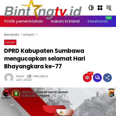
Langsung
ke
konten
Politik pemerintahan
Hukum Kriminal
Kesehatan
Beranda
Umum
Umum
DPRD Kabupaten Sumbawa
mengucapkan selamat Hari
Bhayangkara ke-77
478
Irwan
1 Min Baca
Juli 1, 2023