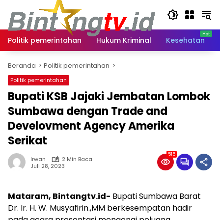
Langsung
ke
konten
Politik pemerintahan
Hukum Kriminal
Kesehatan
Beranda
Politik pemerintahan
Politik pemerintahan
Bupati KSB Jajaki Jembatan Lombok
Sumbawa dengan Trade and
Develovment Agency Amerika
Serikat
515
Irwan
2 Min Baca
Juli 28, 2023
Mataram, Bintangtv.id-
Bupati Sumbawa Barat
Dr. Ir. H. W. Musyafirin.,MM berkesempatan hadir
pada acara presentasi mengenai peluang