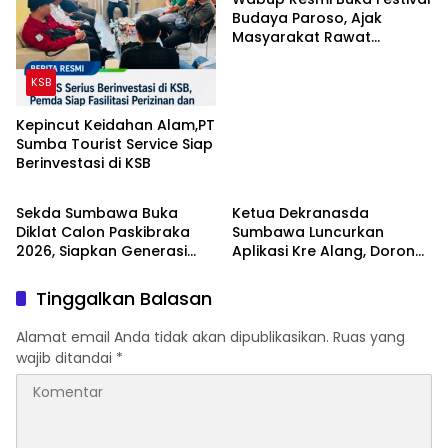
Budaya Paroso, Ajak
Masyarakat Rawat
Warisan Tau Samawa
KSB
Kepincut Keidahan Alam,PT
Sumba Tourist Service Siap
Berinvestasi di KSB
Politik pemerintahan
Politik pemerintahan
Sekda Sumbawa Buka
Ketua Dekranasda
Diklat Calon Paskibraka
Sumbawa Luncurkan
2026, Siapkan Generasi
Aplikasi Kre Alang, Dorong
Berkarakter Pancasila dan
Pelestarian Budaya Tau
Jiwa Kepemimpinan
Samawa Melalui
Tinggalkan Balasan
Digitalisasi
Alamat email Anda tidak akan dipublikasikan.
Ruas yang
wajib ditandai
*