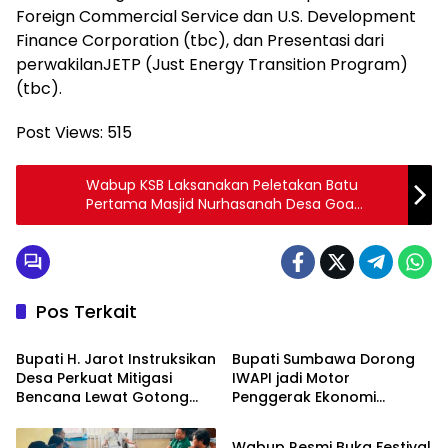
Foreign Commercial Service dan U.S. Development
Finance Corporation (tbc), dan Presentasi dari
perwakilanJETP (Just Energy Transition Program)
(tbc).
Post Views:
515
Wabup KSB Laksanakan Peletakan Batu
Pertama Masjid Nurhasanah Desa Goa
Jereweh
Pos Terkait
Politik pemerintahan
Politik pemerintahan
Bupati H. Jarot Instruksikan
Bupati Sumbawa Dorong
Desa Perkuat Mitigasi
IWAPI jadi Motor
Bencana Lewat Gotong
Penggerak Ekonomi
Politik pemerintahan
Royong
Perempuan dan UMKM
Wabup Resmi Buka Festival