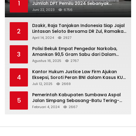
1
Jumlah DPT Pemilu 2024 Sebanyak
367.987 Pemilih
Juni 22, 2023
6756
Dzakir, Raja Tanjakan Indonesia Siap Jajal
2
Lintasan Seloto Bersama DR Zul, Ramaikan
Trabas JAS #2 KSB
April 14, 2024
2927
Polisi Bekuk Empat Pengedar Narkoba,
3
Amankan 90,5 Gram Sabu dari Dalam
Mobil
Agustus 16, 2025
2767
Kantor Hukum Justice Law Firm Ajukan
4
Eksepsi, Soroti Peran BNI dalam Kasus KUR
Bawang Merah KCP Woha
Juli 12, 2025
2669
Pemerintah Kabupaten Sumbawa Aspal
5
Jalan Simpang Sebasang-Batu Tering-
Lito
Februari 4, 2024
2667