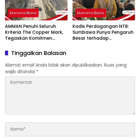
Ekonomo Bisnis
Ekonomo Bisnis
AMMAN Penuhi Seluruh
Kadis Perdagangan NTB:
Kriteria The Copper Mark,
Sumbawa Punya Pengaruh
Tegaskan Komitmen
Besar terhadap
Produksi Tembaga
Pergerakan Harga Beras di
Bertanggung Jawab
Pulau Sumbawa
Tinggalkan Balasan
Alamat email Anda tidak akan dipublikasikan.
Ruas yang
wajib ditandai
*