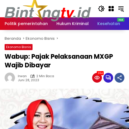
Langsung
ke
konten
Politik pemerintahan
Hukum Kriminal
Kesehatan
Beranda
Ekonomo Bisnis
Ekonomo Bisnis
Wabup: Pajak Pelaksanaan MXGP
Wajib Dibayar
364
Irwan
2 Min Baca
Juni 28, 2023