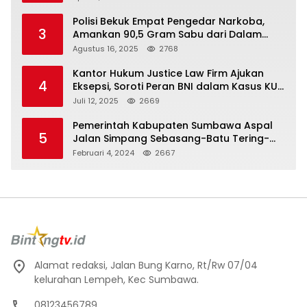
Polisi Bekuk Empat Pengedar Narkoba,
3
Amankan 90,5 Gram Sabu dari Dalam
Mobil
Agustus 16, 2025
2768
Kantor Hukum Justice Law Firm Ajukan
4
Eksepsi, Soroti Peran BNI dalam Kasus KUR
Bawang Merah KCP Woha
Juli 12, 2025
2669
Pemerintah Kabupaten Sumbawa Aspal
5
Jalan Simpang Sebasang-Batu Tering-
Lito
Februari 4, 2024
2667
Alamat redaksi, Jalan Bung Karno, Rt/Rw 07/04
kelurahan Lempeh, Kec Sumbawa.
08123456789