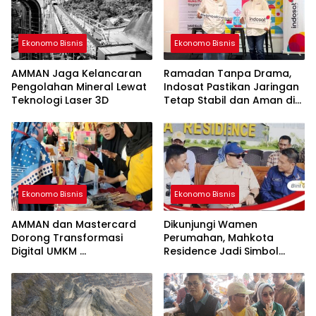
Ekonomo Bisnis
Ekonomo Bisnis
AMMAN Jaga Kelancaran
Ramadan Tanpa Drama,
Pengolahan Mineral Lewat
Indosat Pastikan Jaringan
Teknologi Laser 3D
Tetap Stabil dan Aman di
Sumbawa
Ekonomo Bisnis
Ekonomo Bisnis
AMMAN dan Mastercard
Dikunjungi Wamen
Dorong Transformasi
Perumahan, Mahkota
Digital UMKM
Residence Jadi Simbol
Serta Pemberdayaan
Kebangkitan Perumahan di
Pengusaha Perempuan
Pulau Sumbawa