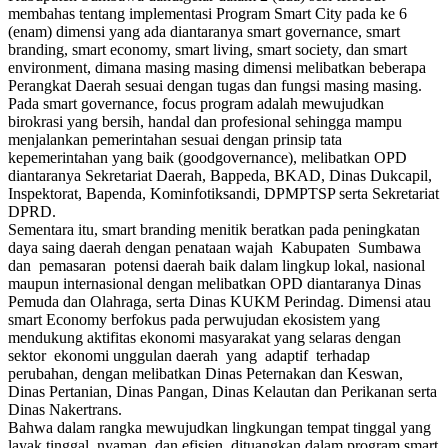
membahas tentang implementasi Program Smart City pada ke 6
(enam) dimensi yang ada diantaranya smart governance, smart
branding, smart economy, smart living, smart society, dan smart
environment, dimana masing masing dimensi melibatkan beberapa
Perangkat Daerah sesuai dengan tugas dan fungsi masing masing.
Pada smart governance, focus program adalah mewujudkan
birokrasi yang bersih, handal dan profesional sehingga mampu
menjalankan pemerintahan sesuai dengan prinsip tata
kepemerintahan yang baik (goodgovernance), melibatkan OPD
diantaranya Sekretariat Daerah, Bappeda, BKAD, Dinas Dukcapil,
Inspektorat, Bapenda, Kominfotiksandi, DPMPTSP serta Sekretariat
DPRD.
Sementara itu, smart branding menitik beratkan pada peningkatan
daya saing daerah dengan penataan wajah Kabupaten Sumbawa
dan pemasaran potensi daerah baik dalam lingkup lokal, nasional
maupun internasional dengan melibatkan OPD diantaranya Dinas
Pemuda dan Olahraga, serta Dinas KUKM Perindag. Dimensi atau
smart Economy berfokus pada perwujudan ekosistem yang
mendukung aktifitas ekonomi masyarakat yang selaras dengan
sektor ekonomi unggulan daerah yang adaptif terhadap
perubahan, dengan melibatkan Dinas Peternakan dan Keswan,
Dinas Pertanian, Dinas Pangan, Dinas Kelautan dan Perikanan serta
Dinas Nakertrans.
Bahwa dalam rangka mewujudkan lingkungan tempat tinggal yang
layak tinggal, nyaman, dan efisien, dituangkan dalam program smart