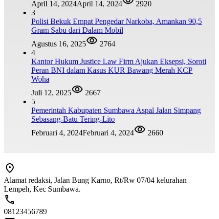
April 14, 2024
April 14, 2024
2920
3
Polisi Bekuk Empat Pengedar Narkoba, Amankan 90,5
Gram Sabu dari Dalam Mobil
Agustus 16, 2025
2764
4
Kantor Hukum Justice Law Firm Ajukan Eksepsi, Soroti
Peran BNI dalam Kasus KUR Bawang Merah KCP
Woha
Juli 12, 2025
2667
5
Pemerintah Kabupaten Sumbawa Aspal Jalan Simpang
Sebasang-Batu Tering-Lito
Februari 4, 2024
Februari 4, 2024
2660
Alamat redaksi, Jalan Bung Karno, Rt/Rw 07/04 kelurahan
Lempeh, Kec Sumbawa.
08123456789