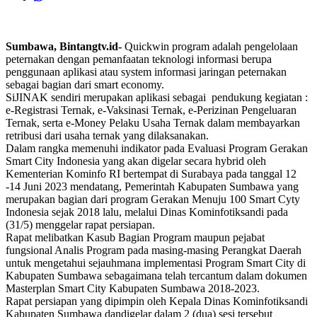
Sumbawa, Bintangtv.id-
Quickwin program adalah pengelolaan
peternakan dengan pemanfaatan teknologi informasi berupa
penggunaan aplikasi atau system informasi jaringan peternakan
sebagai bagian dari smart economy.
SiJINAK sendiri merupakan aplikasi sebagai pendukung kegiatan :
e-Registrasi Ternak, e-Vaksinasi Ternak, e-Perizinan Pengeluaran
Ternak, serta e-Money Pelaku Usaha Ternak dalam membayarkan
retribusi dari usaha ternak yang dilaksanakan.
Dalam rangka memenuhi indikator pada Evaluasi Program Gerakan
Smart City Indonesia yang akan digelar secara hybrid oleh
Kementerian Kominfo RI bertempat di Surabaya pada tanggal 12
-14 Juni 2023 mendatang, Pemerintah Kabupaten Sumbawa yang
merupakan bagian dari program Gerakan Menuju 100 Smart Cyty
Indonesia sejak 2018 lalu, melalui Dinas Kominfotiksandi pada
(31/5) menggelar rapat persiapan.
Rapat melibatkan Kasub Bagian Program maupun pejabat
fungsional Analis Program pada masing-masing Perangkat Daerah
untuk mengetahui sejauhmana implementasi Program Smart City di
Kabupaten Sumbawa sebagaimana telah tercantum dalam dokumen
Masterplan Smart City Kabupaten Sumbawa 2018-2023.
Rapat persiapan yang dipimpin oleh Kepala Dinas Kominfotiksandi
Kabupaten Sumbawa dandigelar dalam 2 (dua) sesi tersebut