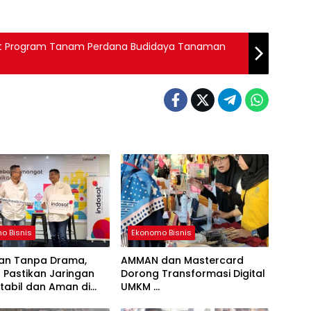
t Program Tanam Perdana Budidaya Tanaman
o Bisnis
Ekonomo Bisnis
n Tanpa Drama,
AMMAN dan Mastercard
 Pastikan Jaringan
Dorong Transformasi Digital
tabil dan Aman di
UMKM
wa
Serta Pemberdayaan