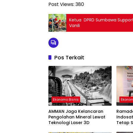
Post Views:
380
Ketua DPRD Sumbawa Suppor
Vanili
Pos Terkait
Ekonomo Bisnis
Ekonom
AMMAN Jaga Kelancaran
Ramada
Pengolahan Mineral Lewat
Indosat
Teknologi Laser 3D
Tetap S
Sumba