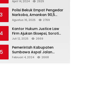
Seloto Bersama DR Zul,
April 14, 2024
2929
Ramaikan Trabas JAS #2 KSB
Polisi Bekuk Empat Pengedar
3
Narkoba, Amankan 90,5
Gram Sabu dari Dalam Mobil
Agustus 16, 2025
2769
Kantor Hukum Justice Law
4
Firm Ajukan Eksepsi, Soroti
Peran BNI dalam Kasus KUR
Juli 12, 2025
2669
Bawang Merah KCP Woha
Pemerintah Kabupaten
5
Sumbawa Aspal Jalan
Simpang Sebasang-Batu
Februari 4, 2024
2668
Tering-Lito