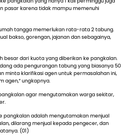
 ke pangkalan yang hanya 1 kali perminggu juga
kan pasar karena tidak mampu memenuhi
rumah tangga memerlukan rata-rata 2 tabung.
ual bakso, gorengan, jajanan dan sebagainya,
h besar dari kuota yang diberikan ke pangkalan.
dang ada pengurangan tabung yang biasanya 50
 minta klarifikasi agen untuk permasalahan ini,
m agen,” ungkapnya.
 pangkalan agar mengutamakan warga sekitar,
er.
 ke pangkalan adalah mengutamakan menjual
lan, dilarang menjual kepada pengecer, dan
atanya. (01)