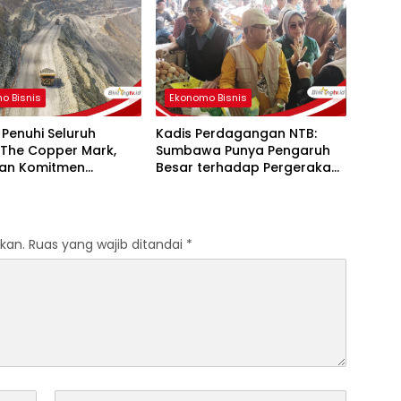
Pengusaha Perempuan
o Bisnis
Ekonomo Bisnis
Penuhi Seluruh
Kadis Perdagangan NTB:
a The Copper Mark,
Sumbawa Punya Pengaruh
an Komitmen
Besar terhadap Pergerakan
si Tembaga
Harga Beras di Pulau
ggung Jawab
Sumbawa
kan.
Ruas yang wajib ditandai
*