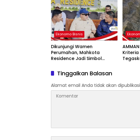
Ekonomo Bisnis
Ekonom
Dikunjungi Wamen
AMMAN 
Perumahan, Mahkota
Kriteri
Residence Jadi Simbol
Tegask
Kebangkitan Perumahan di
Produk
Pulau Sumbawa
Bertan
Tinggalkan Balasan
Alamat email Anda tidak akan dipublikasi