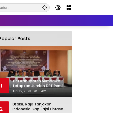
Popular Posts
KPU Kabupaten Sumbawa
1
Tetapkan Jumlah DPT Pemilu
2024 Sebanyak 367.987
Juni 22, 2023
6762
Pemilih
Dzakir, Raja Tanjakan
2
Indonesia Siap Jajal Lintasan