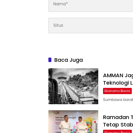
Baca Juga
AMMAN Jag
Teknologi 
Ekonomo Bisnis
Sumbawa barat|Bi
Ramadan Ta
Tetap Sta
Ekonomo Bisnis