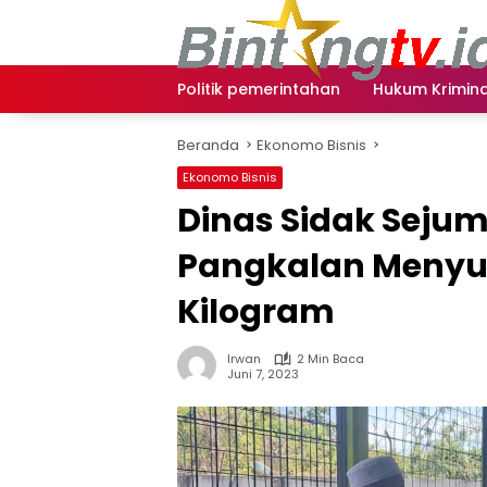
Langsung
ke
konten
Politik pemerintahan
Hukum Krimina
Beranda
Ekonomo Bisnis
Ekonomo Bisnis
Dinas Sidak Seju
Pangkalan Menyusu
Kilogram
Irwan
2 Min Baca
Juni 7, 2023