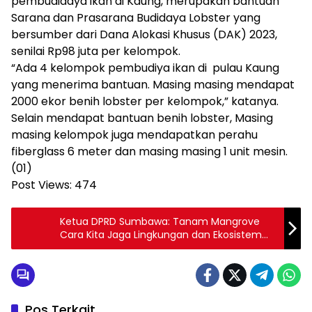
pembudidaya ikan di Kaung, merupakan bantuan
Sarana dan Prasarana Budidaya Lobster yang
bersumber dari Dana Alokasi Khusus (DAK) 2023,
senilai Rp98 juta per kelompok.
“Ada 4 kelompok pembudiya ikan di pulau Kaung
yang menerima bantuan. Masing masing mendapat
2000 ekor benih lobster per kelompok,” katanya.
Selain mendapat bantuan benih lobster, Masing
masing kelompok juga mendapatkan perahu
fiberglass 6 meter dan masing masing 1 unit mesin.
(01)
Post Views:
474
Ketua DPRD Sumbawa: Tanam Mangrove
Cara Kita Jaga Lingkungan dan Ekosistem
Laut
Pos Terkait