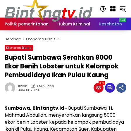
Langsung
ke
konten
Politik pemerintahan
Hukum Kriminal
Kesehatan
Beranda
Ekonomo Bisnis
Ekonomo Bisnis
Bupati Sumbawa Serahkan 8000
Ekor Benih Lobster untuk Kelompok
Pembudidaya Ikan Pulau Kaung
474
Irwan
1 Min Baca
Juni 13, 2023
Sumbawa, Bintangtv.id-
Bupati Sumbawa, H.
Mahmud Abdullah, menyerahkan langsung 8000
ekor benih Lobster kepada kelompok pembudidaya
ikan di Pulau Kaung, Kecamatan Buer, Kabupaten