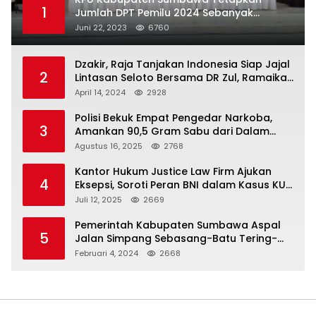
1
Jumlah DPT Pemilu 2024 Sebanyak
367.987 Pemilih
Juni 22, 2023
6760
Dzakir, Raja Tanjakan Indonesia Siap Jajal
2
Lintasan Seloto Bersama DR Zul, Ramaikan
Trabas JAS #2 KSB
April 14, 2024
2928
Polisi Bekuk Empat Pengedar Narkoba,
3
Amankan 90,5 Gram Sabu dari Dalam
Mobil
Agustus 16, 2025
2768
Kantor Hukum Justice Law Firm Ajukan
4
Eksepsi, Soroti Peran BNI dalam Kasus KUR
Bawang Merah KCP Woha
Juli 12, 2025
2669
Pemerintah Kabupaten Sumbawa Aspal
5
Jalan Simpang Sebasang-Batu Tering-
Lito
Februari 4, 2024
2668