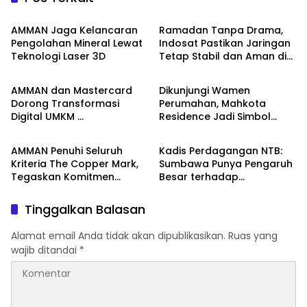
Ekonomo Bisnis
Ekonomo Bisnis
AMMAN Jaga Kelancaran
Ramadan Tanpa Drama,
Pengolahan Mineral Lewat
Indosat Pastikan Jaringan
Teknologi Laser 3D
Tetap Stabil dan Aman di
Ekonomo Bisnis
Ekonomo Bisnis
Sumbawa
AMMAN dan Mastercard
Dikunjungi Wamen
Dorong Transformasi
Perumahan, Mahkota
Digital UMKM
Residence Jadi Simbol
Ekonomo Bisnis
Ekonomo Bisnis
Serta Pemberdayaan
Kebangkitan Perumahan di
Pengusaha Perempuan
Pulau Sumbawa
AMMAN Penuhi Seluruh
Kadis Perdagangan NTB:
Kriteria The Copper Mark,
Sumbawa Punya Pengaruh
Tegaskan Komitmen
Besar terhadap
Produksi Tembaga
Pergerakan Harga Beras di
Bertanggung Jawab
Pulau Sumbawa
Tinggalkan Balasan
Alamat email Anda tidak akan dipublikasikan.
Ruas yang
wajib ditandai
*