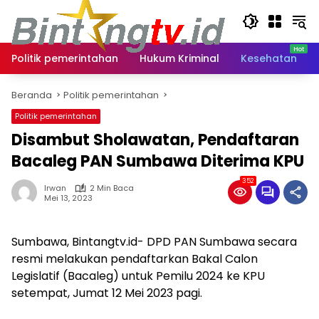
Langsung
ke
konten
Politik pemerintahan
Hukum Kriminal
Kesehatan
Beranda
Politik pemerintahan
Politik pemerintahan
Disambut Sholawatan, Pendaftaran
Bacaleg PAN Sumbawa Diterima KPU
352
Irwan
2 Min Baca
Mei 13, 2023
Sumbawa, Bintangtv.id- DPD PAN Sumbawa secara
resmi melakukan pendaftarkan Bakal Calon
Legislatif (Bacaleg) untuk Pemilu 2024 ke KPU
setempat, Jumat 12 Mei 2023 pagi.