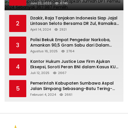
367.987 Pemilih
Juni 22, 2023
6745
Dzakir, Raja Tanjakan Indonesia Siap Jajal
2
Lintasan Seloto Bersama DR Zul, Ramaikan
Trabas JAS #2 KSB
April 14, 2024
2921
Polisi Bekuk Empat Pengedar Narkoba,
3
Amankan 90,5 Gram Sabu dari Dalam
Mobil
Agustus 16, 2025
2764
Kantor Hukum Justice Law Firm Ajukan
4
Eksepsi, Soroti Peran BNI dalam Kasus KUR
Bawang Merah KCP Woha
Juli 12, 2025
2667
Pemerintah Kabupaten Sumbawa Aspal
5
Jalan Simpang Sebasang-Batu Tering-
Lito
Februari 4, 2024
2661