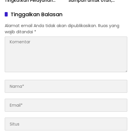
Tingkatkan Pelayanan
Sampah untuk Utan,
Publik Saat Terima Tim
Dorong Pengelolaan
Ombudsman NTB
Sampah Berkelanjutan
Tinggalkan Balasan
Alamat email Anda tidak akan dipublikasikan.
Ruas yang
wajib ditandai
*