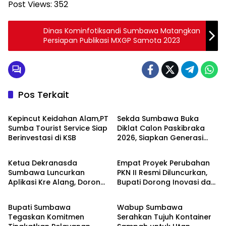
Post Views:
352
Dinas Kominfotiksandi Sumbawa Matangkan
Persiapan Publikasi MXGP Samota 2023
Pos Terkait
KSB
Politik pemerintahan
Kepincut Keidahan Alam,PT
Sekda Sumbawa Buka
Sumba Tourist Service Siap
Diklat Calon Paskibraka
Berinvestasi di KSB
2026, Siapkan Generasi
Politik pemerintahan
Politik pemerintahan
Berkarakter Pancasila dan
Jiwa Kepemimpinan
Ketua Dekranasda
Empat Proyek Perubahan
Sumbawa Luncurkan
PKN II Resmi Diluncurkan,
Aplikasi Kre Alang, Dorong
Bupati Dorong Inovasi dan
Politik pemerintahan
Politik pemerintahan
Pelestarian Budaya Tau
Reformasi Pelayanan
Samawa Melalui
Publik di Sumbawa
Bupati Sumbawa
Wabup Sumbawa
Digitalisasi
Tegaskan Komitmen
Serahkan Tujuh Kontainer