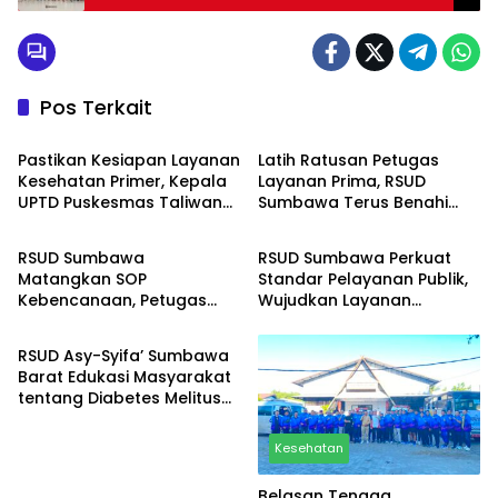
Pos Terkait
Kesehatan
Kesehatan
Pastikan Kesiapan Layanan
Latih Ratusan Petugas
Kesehatan Primer, Kepala
Layanan Prima, RSUD
UPTD Puskesmas Taliwang
Sumbawa Terus Benahi
Kesehatan
Kesehatan
Supervisi Delapan Pustu
Kualitas Pelayanan
RSUD Sumbawa
RSUD Sumbawa Perkuat
Matangkan SOP
Standar Pelayanan Publik,
Kebencanaan, Petugas
Wujudkan Layanan
Kesehatan
Akan Dibekali Pelatihan
Kesehatan yang Cepat
Mitigasi Bekerjasama
dan Transparan
RSUD Asy-Syifa’ Sumbawa
Dengan BPBD
Barat Edukasi Masyarakat
tentang Diabetes Melitus
pada Lansia
Kesehatan
Belasan Tenaga