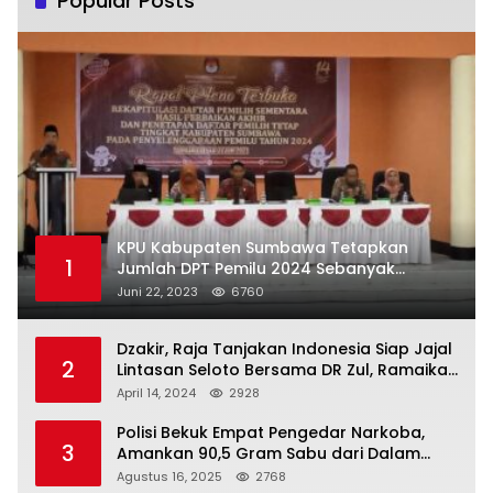
Popular Posts
KPU Kabupaten Sumbawa Tetapkan
1
Jumlah DPT Pemilu 2024 Sebanyak
367.987 Pemilih
Juni 22, 2023
6760
Dzakir, Raja Tanjakan Indonesia Siap Jajal
2
Lintasan Seloto Bersama DR Zul, Ramaikan
Trabas JAS #2 KSB
April 14, 2024
2928
Polisi Bekuk Empat Pengedar Narkoba,
3
Amankan 90,5 Gram Sabu dari Dalam
Mobil
Agustus 16, 2025
2768