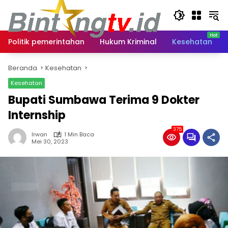
Langsung
ke
konten
Politik pemerintahan
Hukum Kriminal
Kesehatan
Beranda
Kesehatan
Kesehatan
Bupati Sumbawa Terima 9 Dokter
Internship
375
Irwan
1 Min Baca
Mei 30, 2023