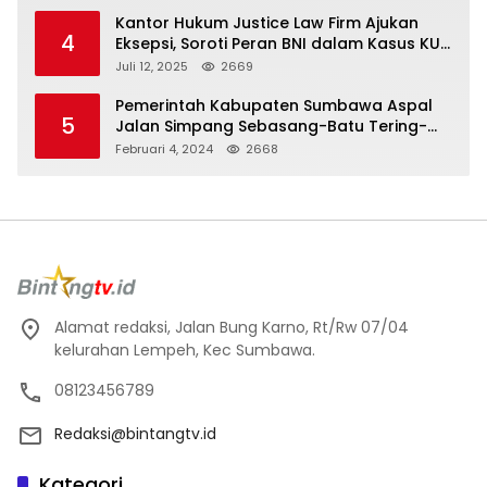
Kantor Hukum Justice Law Firm Ajukan
4
Eksepsi, Soroti Peran BNI dalam Kasus KUR
Bawang Merah KCP Woha
Juli 12, 2025
2669
Pemerintah Kabupaten Sumbawa Aspal
5
Jalan Simpang Sebasang-Batu Tering-
Lito
Februari 4, 2024
2668
Alamat redaksi, Jalan Bung Karno, Rt/Rw 07/04
kelurahan Lempeh, Kec Sumbawa.
08123456789
Redaksi@bintangtv.id
Kategori