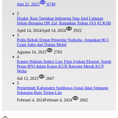
Juni 22, 2023
6749
2
Dzakir, Raja Tanjakan Indonesia Siap Jajal Lintasan
Seloto Bersama DR Zul, Ramaikan Trabas JAS #2 KSB
April 14, 2024
April 14, 2024
2922
3
Polisi Bekuk Empat Pengedar Narkoba, Amankan 90,5
Gram Sabu dari Dalam Mobil
Agustus 16, 2025
2765
4
Kantor Hukum Justice Law Firm Ajukan Eksepsi, Soroti
Peran BNI dalam Kasus KUR Bawang Merah KCP
Woha
Juli 12, 2025
2667
5
Pemerintah Kabupaten Sumbawa Aspal Jalan Simpang
Sebasang-Batu Tering-Lito
Februari 4, 2024
Februari 4, 2024
2662