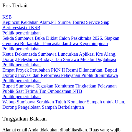
Pos Terkait
KSB
Kepincut Keidahan Alam,PT Sumba Tourist Service Siap
Berinvestasi di KSB
Politik pemerintahan
Sekda Sumbawa Buka Diklat Calon Paskibraka 2026, Siapkan
Generasi Berkarakter Pancasila dan Jiwa Kepemimpinan
Politik pemerintahan
Ketua Dekranasda Sumbawa Luncurkan Aplikasi Kre Alang,
Dorong Pelestarian Budaya Tau Samawa Melalui Digitalisasi
Politik pemerintahan
Empat Proyek Perubahan PKN II Resmi Diluncurkan, Bupati
Dorong Inovasi dan Reformasi Pelayanan Publik di Sumbawa
Politik pemerintahan
Bupati Sumbawa Tegaskan Komitmen Tingkatkan Pelayanan
Publik Saat Terima Tim Ombudsman NTB
Politik pemerintahan
Wabup Sumbawa Serahkan Tujuh Kontainer Sampah untuk Utan,
Dorong Pengelolaan Sampah Berkelanjutan
Tinggalkan Balasan
Alamat email Anda tidak akan dipublikasikan.
Ruas yang wajib